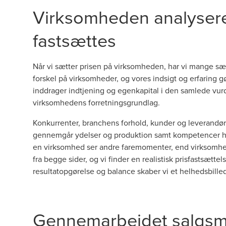
Virksomheden analysere
fastsættes
Når vi sætter
prisen på virksomheden
, har vi mange sær
forskel på virksomheder, og vores indsigt og erfaring gø
inddrager indtjening og egenkapital i den samlede vurde
virksomhedens forretningsgrundlag.
Konkurrenter, branchens forhold, kunder og leverandøre
gennemgår ydelser og produktion samt kompetencer ho
en virksomhed ser andre faremomenter, end virksomhede
fra begge sider, og vi finder en realistisk prisfastsætt
resultatopgørelse og balance skaber vi et helhedsbille
Gennemarbejdet salgsma