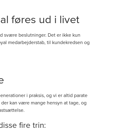
l føres ud i livet
d svære beslutninger. Det er ikke kun
 loyal medarbejderstab, til kundekredsen og
e
rationer i praksis, og vi er altid parate
d, der kan være mange hensyn at tage, og
astsættelse.
sse fire trin: