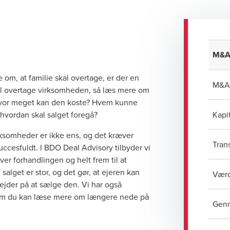
M&A 
e om, at familie skal overtage, er der en
M&A 
al overtage virksomheden, så læs mere om
vor meget kan den koste? Hvem kunne
 hvordan skal salget foregå?
Kapit
rksomheder er ikke ens, og det kræver
Tran
uccesfuldt. I BDO Deal Advisory tilbyder vi
ver forhandlingen og helt frem til at
salget er stor, og det gør, at ejeren kan
Værd
ejder på at sælge den. Vi har også
om du kan læse mere om længere nede på
Genn