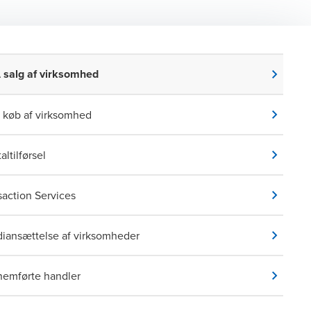
salg af virksomhed
køb af virksomhed
altilførsel
saction Services
iansættelse af virksomheder
emførte handler