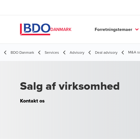
Forretningstemaer
DANMARK
M&A sa
BDO Danmark
Services
Advisory
Deal advisory
Salg af virksomhed
Kontakt os