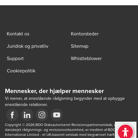
Kontakt os
Kontorsteder
Juridisk og privatliv
Sitemap
Support
Whistleblower
Cookiepolitik
Mennesker, der hjælper mennesker
Vi mener, at enestående rådgivning begynder med at opbygge
enestående relationer.
Opens in a new window/tab
Copyright © 2026 BDO Statsautoriseret Revisionspartnerselskab, en 
Opens in a new window/tab
Opens in a new window/tab
Opens in a new window/tab
danskejet rådgivnings- og revisionsvirksomhed, er medlem af BDO 
International Limited - et UK-baseret selskab med begrænset hæftelse - og 