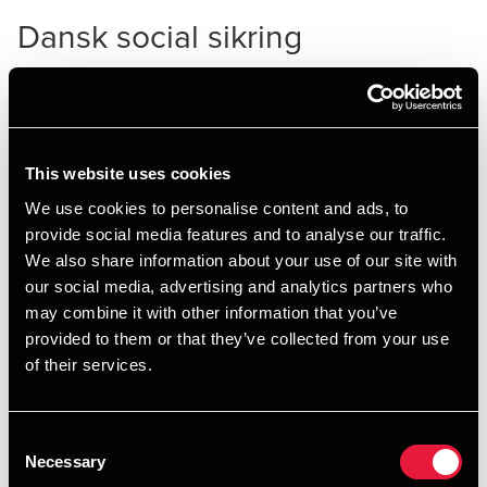
Dansk social sikring
Ligesom i andre lande skal danske arbejdsgivere også
betale bidrag til en række sociale sikringsordninger for
deres ansatte. Set i internationalt perspektiv er bidragene
dog relativt beskedne. I gennemsnit ca. 15.000 kr. pr. år pr.
This website uses cookies
fuldtidsansat
We use cookies to personalise content and ads, to
provide social media features and to analyse our traffic.
We also share information about your use of our site with
our social media, advertising and analytics partners who
Udenlandsk arbejdskraft
may combine it with other information that you’ve
provided to them or that they’ve collected from your use
Mange danske virksomheder gør brug af udenlandsk
of their services.
arbejdskraft, men ved betalingen af medarbejderne
indeholdes der sjældent dansk skat. Det
skyldes, at arbejdskraften i de fleste tilfælde hyres gennem
Consent
udenlandske virksomheder, ligesom betalingen tit sker
Necessary
Selection
hertil.