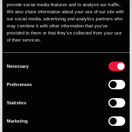
provide social media features and to analyse our traffic.
Opens In A New Window/tab
Opens In A New Window/tab
Opens In A New Window/tab
Opens In A New Window/tab
We also share information about your use of our site with
our social media, advertising and analytics partners who
Depechen nr. 11 - 2026
may combine it with other information that you’ve
provided to them or that they’ve collected from your use
of their services.
I denne udgave af vores nyhedsbrev om skat, moms og
Henning Boye Hansen
regnskab kan du læse om:
Chefkonsulent
Skattespørgsmål, når kunder og medarbejdere
Consent
Necessary
Selection
inviteres på festival
Arbejdsgiveres håndtering af bruttolønsordninger
Preferences
Løn eller udbytte til hovedaktionærer – hvad er
bedst?
Statistics
Privates skattefradrag for tab ved pengeudlån og
kaution
Marketing
Lovpligtige og frivillige ESG-oplysninger i