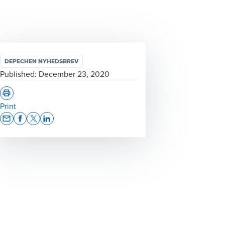
DEPECHEN NYHEDSBREV
Published:
December 23, 2020
Print
Opens In A New Window/tab
Opens In A New Window/tab
Opens In A New Window/tab
Opens In A New Window/tab