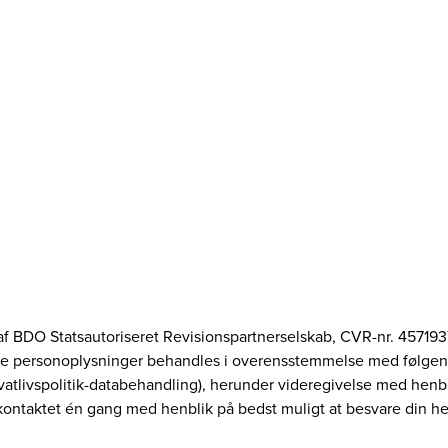
af BDO Statsautoriseret Revisionspartnerselskab, CVR-nr. 4571937
ne personoplysninger behandles i overensstemmelse med følgende
vatlivspolitik-databehandling), herunder videregivelse med henbl
kontaktet én gang med henblik på bedst muligt at besvare din h