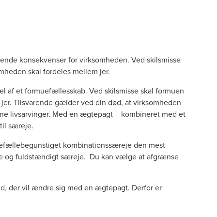
kkende konsekvenser for virksomheden. Ved skilsmisse
somheden skal fordeles mellem jer.
 af et formuefællesskab. Ved skilsmisse skal formuen
m jer. Tilsvarende gælder ved din død, at virksomheden
ne livsarvinger. Med en ægtepagt – kombineret med et
 til særeje.
ægtefællebegunstiget kombinationssæreje den mest
je og fuldstændigt særeje. Du kan vælge at afgrænse
.
old, der vil ændre sig med en ægtepagt. Derfor er