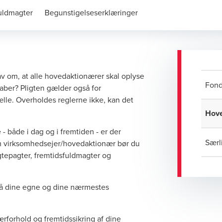
uldmagter
Begunstigelseserklæringer
av om, at alle hovedaktionærer skal oplyse
Fond
aber? Pligten gælder også for
e. Overholdes reglerne ikke, kan det
Hove
- både i dag og i fremtiden - er der
Særl
m virksomhedsejer/hovedaktionær bør du
tepagter, fremtidsfuldmagter og
på dine egne og dine nærmestes
ærforhold og fremtidssikring af dine