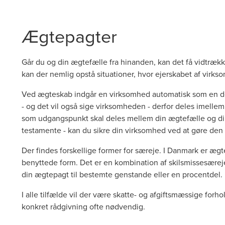
Ægtepagter
Går du og din ægtefælle fra hinanden, kan det få vidtræ
kan der nemlig opstå situationer, hvor ejerskabet af virk
Ved ægteskab indgår en virksomhed automatisk som en del
- og det vil også sige virksomheden - derfor deles imelle
som udgangspunkt skal deles mellem din ægtefælle og di
testamente - kan du sikre din virksomhed ved at gøre den
Der findes forskellige former for særeje. I Danmark er 
benyttede form. Det er en kombination af skilsmissesære
din ægtepagt til bestemte genstande eller en procentdel
I alle tilfælde vil der være skatte- og afgiftsmæssige forh
konkret rådgivning ofte nødvendig.