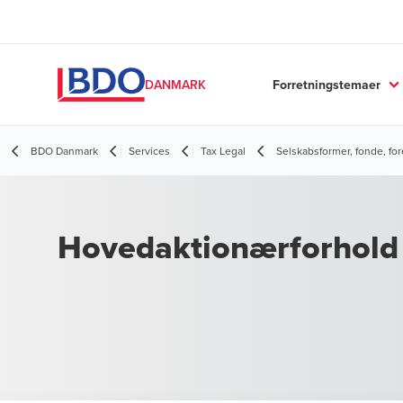
Forretningstemaer
DANMARK
BDO Danmark
Services
Tax Legal
Selskabsformer, fonde, f
Hovedaktionærforhold