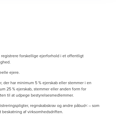
istrere forskellige ejerforhold i et offentligt
tighed.
eelle ejere.
er, der har minimum 5 % ejerskab eller stemmer i en
mum 25 % ejerskab, stemmer eller anden form for
tten til at udpege bestyrelsesmedlemmer.
gistreringspligter, regnskabskrav og andre påbud< – som
mt beskatning af virksomhedsdriften.