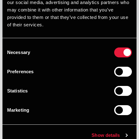
our social media, advertising and analytics partners who
may combine it with other information that you’ve
provided to them or that they’ve collected from your use
Opens In A New Window/tab
Opens In A New Window/tab
Opens In A New Window/tab
Opens In A New Window/tab
of their services.
I denne udgave af vores nyhedsbrev om skat, moms og
regnskab kan du læse om:
Consent
Necessary
Ingen rentegodtgørelse til overskydende skat i år
Selection
Henning Boye Hansen
Chefkonsulent
Guide til en grundig gennemgang af årsopgørelsen
Preferences
for 2025
Tre ting, du skal vide om formueskat
Statistics
Satsen for befordringsfradrag burde måske være
højere
Marketing
Oversigt over bortfaldne lovforslag
HENT DEPECHEN SOM PDF
Show details