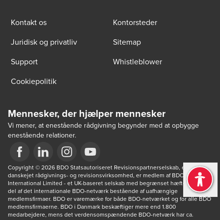
Kontakt os
Kontorsteder
Juridisk og privatliv
Sitemap
Support
Whistleblower
Cookiepolitik
Mennesker, der hjælper mennesker
Vi mener, at enestående rådgivning begynder med at opbygge
enestående relationer.
Opens in a new window/tab
Copyright © 2026 BDO Statsautoriseret Revisionspartnerselskab, en 
Opens in a new window/tab
Opens in a new window/tab
Opens in a new window/tab
danskejet rådgivnings- og revisionsvirksomhed, er medlem af BDO 
International Limited - et UK-baseret selskab med begrænset hæftelse - og 
del af det internationale BDO-netværk bestående af uafhængige 
medlemsfirmaer. BDO er varemærke for både BDO-netværket og for alle BDO 
medlemsfirmaerne. BDO i Danmark beskæftiger mere end 1.800 
medarbejdere, mens det verdensomspændende BDO-netværk har ca. 