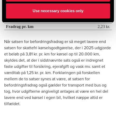
Pr. km
(47.452/24.000)
1,98 kr.
Use necessary cookies only
Fast km-tillæg
0,25 kr.
for værditab
Fradrag pr. km
2,23 kr.
Når satsen for befordringsfradrag er så meget lavere end
satsen for skattefri kørselsgodtgørelse, der i 2025 udgjorde
et beløb på 3,81 kr. pr. km for kørsel op til 20.000 km,
skyldes det, at der i sidstnævnte sats også er indregnet
faste udgifter til forsikring, ejerafgift og vask mv. samt et
værditab på 1,25 kr. pr. km. Forklaringen på forskellen
mellem de to satser synes at være, at satsen for
befordringsfradrag også gælder for transport med bus og
tog, hvor udgifterne angiveligt antages at være en hel del
lavere end ved kørsel i egen bil, hvilket næppe altid er
tilfældet.