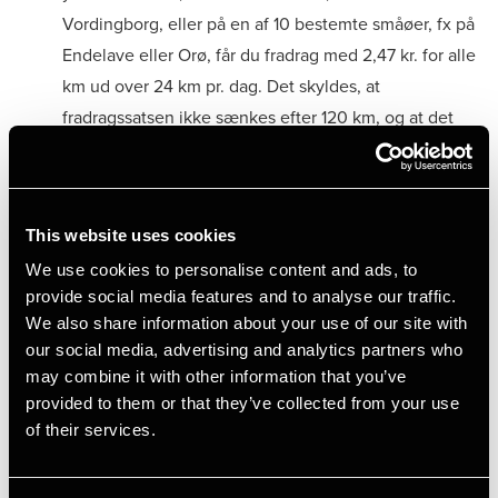
Vordingborg, eller på en af 10 bestemte småøer, fx på
Endelave eller Orø, får du fradrag med 2,47 kr. for alle
km ud over 24 km pr. dag. Det skyldes, at
fradragssatsen ikke sænkes efter 120 km, og at det
samlede befordringsfradrag på årsopgørelsen hæves
med 10,75 %. Det sidste – som sker helt automatisk –
blev indført med virkning fra 2024 og kom ifølge
This website uses cookies
oplysninger fra Skattestyrelsen dette år omkring
We use cookies to personalise content and ads, to
70.000 pendlere til gode. De fik et samlet
provide social media features and to analyse our traffic.
ekstrafradrag på 420 mio. kr. svarende til i
We also share information about your use of our site with
gennemsnit 6.000 kr. hver.
our social media, advertising and analytics partners who
may combine it with other information that you’ve
Pendlere med beskeden indkomst godskrives et
provided to them or that they’ve collected from your use
ekstra befordringsfradrag på op til 15.400 kr. i 2025.
of their services.
Fradraget beregnes automatisk og gives til dem med
en årsindkomst før AM-bidrag på under 375.800 kr.