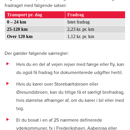
fradraget med følgende satser:
Transport pr. dag
Fradrag
0 – 24 km
Intet fradrag
25-120 km
2,23 kr. pr. km
Over 120 km
1,12 kr. pr. km
Der gælder følgende særregler:
Hvis du en del af vejen rejser med færge eller fly, kan
du også få fradrag for dokumenterede udgifter hertil.
Hvis du kører over Storebæltsbroen eller
Øresundsbroen, kan du tillige få et særligt brofradrag,
hvis størrelse afhænger af, om du kører i bil eller med
tog.
Er du bosat i en af 25 nærmere definerede
yderkommuner, fx i Frederikshavn, Aabenraa eller