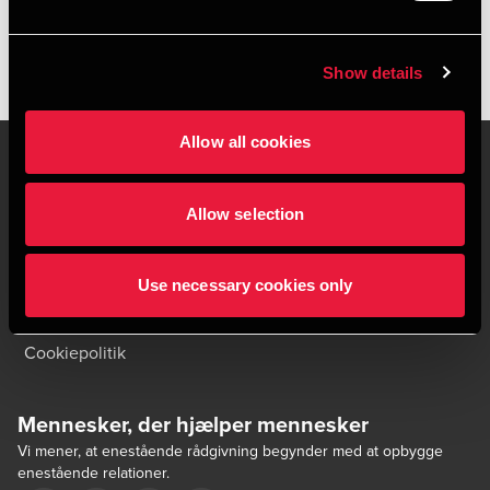
Please fill out the following form to access the download.
Show details
Allow all cookies
Allow selection
Kontakt os
Kontorsteder
Juridisk og privatliv
Sitemap
Use necessary cookies only
Support
Whistleblower
Cookiepolitik
Mennesker, der hjælper mennesker
Vi mener, at enestående rådgivning begynder med at opbygge
enestående relationer.