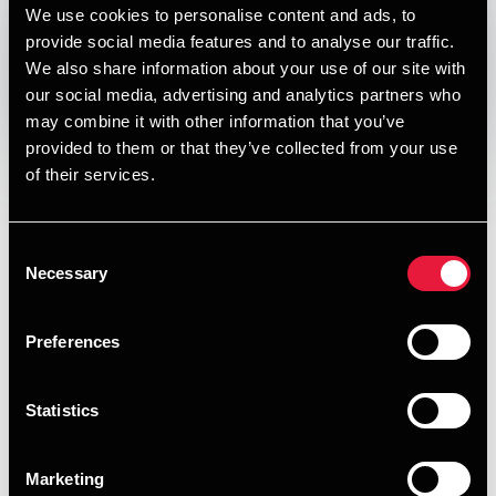
We use cookies to personalise content and ads, to
DEPECHEN NYHEDSBREV
Published:
August 23, 2017
provide social media features and to analyse our traffic.
We also share information about your use of our site with
our social media, advertising and analytics partners who
Opens In A New Window/tab
Opens In A New Window/tab
Opens In A New Window/tab
Opens In A New Window/tab
may combine it with other information that you’ve
provided to them or that they’ve collected from your use
I denne udgave af vores nyhedsbrev om skat, moms og
of their services.
regnskab kan du læse om:
Hvor skal du betale kommuneskat i 2018?
Consent
5 skattetips til nybagte ejere af forældrelejligheder
Necessary
Selection
De momsmæssige fakturaregler
Preferences
Ændring af regnskabsmæssige skøn
HENT DEPECHEN SOM PDF
Statistics
Tilmeld dig vores nyhedsbreve og få alle BDO nyheder og
indsigter i din indbakke
Marketing