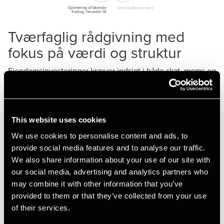
Tværfaglig rådgivning med
fokus på værdi og struktur
Ejendomsinvesteringer kræver indsigt i både skat, moms og
jura – og ikke mindst evnen til at se det hele i
sammenhæng. Vi rådgiver om alt fra skatteoptimering og
moms ved køb, salg og udlejning til juridisk strukturering,
dokumentarbejde. Som naturlig forlængelse heraf er vi
This website uses cookies
også eksperter i at hjælpe din ejendomsvirksomhed videre
We use cookies to personalise content and ads, to
til næste generation eller til nøglemedarbejderen i et
provide social media features and to analyse our traffic.
generationsskifte.
We also share information about your use of our site with
Hos BDO får du adgang til et dedikeret team af
our social media, advertising and analytics partners who
skatteeksperter, jurister og momsrådgivere med dyb
may combine it with other information that you’ve
erfaring i ejendomsbranchen. Vi arbejder tæt sammen på
provided to them or that they’ve collected from your use
tværs af fagområder for at sikre, at dine investeringer er
of their services.
struktureret optimalt – og at rådgivningen understøtter dine