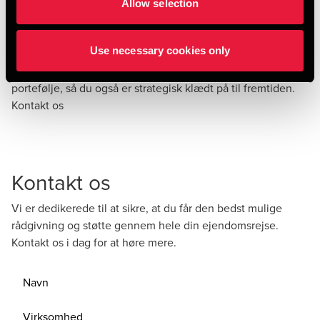
Hos BDO ser vi rådgivning som et partnerskab – ikke en
Allow selection
engangsydelse. Uanset om du er ny i ejendomsbranchen
eller har mange års erfaring, møder vi dig med indsigt,
Use necessary cookies only
nærvær og forretningsforståelse. Vi hjælper dig med at
træffe de rigtige beslutninger i dag – og følger dig og din
portefølje, så du også er strategisk klædt på til fremtiden.
Kontakt os
Kontakt os
Vi er dedikerede til at sikre, at du får den bedst mulige
rådgivning og støtte gennem hele din ejendomsrejse.
Kontakt os i dag for at høre mere.
Navn
Virksomhed