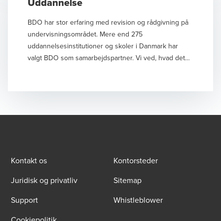
Uddannelse
BDO har stor erfaring med revision og rådgivning på
undervisningsområdet. Mere end 275
uddannelsesinstitutioner og skoler i Danmark har
valgt BDO som samarbejdspartner. Vi ved, hvad det
kræver at drive en god skole og samtidig leve op til
de mange krav, der stilles fra myndighederne.
Kontakt os
Kontorsteder
Juridisk og privatliv
Sitemap
Support
Whistleblower
Cookiepolitik