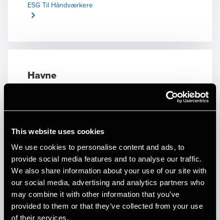
ESG Til Håndværkere
viden om, hvilke udfordringer, der er blandt danske
håndværkere. Den viden udbygges konstant og
opsamles i en branchegruppe, der primært arbejder
med håndværkere.
Havne
I Danmark er det af national interesse at fastholde
aktive erhvervshavne og sikre de bedst mulige
betingelser for den fortsatte udvikling af
havneerhvervet. Hos BDO ved vi, hvilke udfordringer
This website uses cookies
der findes i det danske havneerhverv, og hvad der
We use cookies to personalise content and ads, to
som virksomhed her er vigtigt at holde fokus på.
provide social media features and to analyse our traffic.
Denne viden gør det muligt for os at udarbejde
We also share information about your use of our site with
regnskaber samt revidere og yde økonomisk
our social media, advertising and analytics partners who
rådgivning – uanset hvilken del af havneerhvervet
Landbrug
may combine it with other information that you’ve
jeres virksomhed tilhører.
provided to them or that they’ve collected from your use
Vi styrker de landmænd, der driver forretning – ikke
of their services.