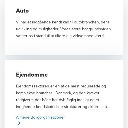
Auto
Vi har et indgående kendskab til autobranchen, dens
udvikling og muligheder. Vores store baggrundsviden
sætter os i stand til at tilføre din virksomhed værdi.
Ejendomme
Ejendomssektoren er en af de mest regulerede og
komplekse brancher i Danmark, og den kræver
rådgivere, der både har dyb faglig indsigt og et
indgående kendskab til de strukturer og aktører, som
præger området. I BDO’s branchegruppe for
Almene Boligorganisationer
ejendomme arbejder vi hver dag med at omsætte
lovgivning, praksis og økonomiske forhold til konkret