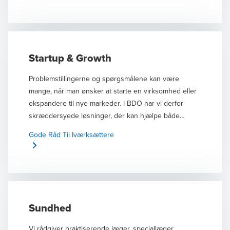
Startup & Growth
Problemstillingerne og spørgsmålene kan være
mange, når man ønsker at starte en virksomhed eller
ekspandere til nye markeder. I BDO har vi derfor
skræddersyede løsninger, der kan hjælpe både
startups og modne vækstvirksomheder i deres
Gode Råd Til Iværksættere
transformationsrejse. Vi har nemlig lang erfaring med
startup- og vækstvirksomheder, som undergår en
hurtig vækst, og vi kender til de problemstillinger,
virksomhederne møder undervejs på den rejse.
Sundhed
Vi rådgiver praktiserende læger, speciallæger,