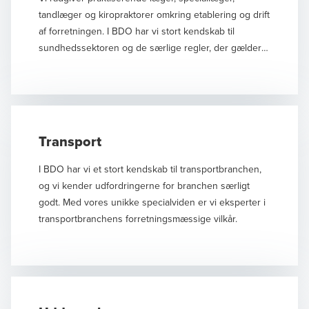
tandlæger og kiropraktorer omkring etablering og drift
af forretningen. I BDO har vi stort kendskab til
sundhedssektoren og de særlige regler, der gælder
for de enkelte fagområder. Da vi har mange kunder
indenfor sundhedssektoren, har vi stor erfaring med
såvel regnskabsudarbejdelse som rådgivning, ligesom
vi også er i stand til at rådgive om effektiv praksisdrift.
Samtidig er vi en god sparringspartner i forbindelse
Transport
med optimering af såvel praksisdrift som
privatøkonomi.
I BDO har vi et stort kendskab til transportbranchen,
og vi kender udfordringerne for branchen særligt
godt. Med vores unikke specialviden er vi eksperter i
transportbranchens forretningsmæssige vilkår.