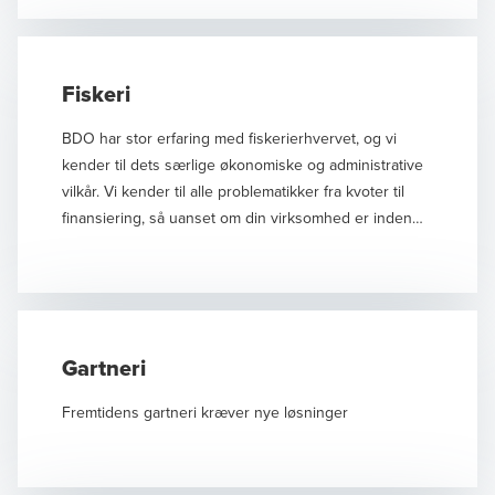
Fiskeri
BDO har stor erfaring med fiskerierhvervet, og vi
kender til dets særlige økonomiske og administrative
vilkår. Vi kender til alle problematikker fra kvoter til
finansiering, så uanset om din virksomhed er inden
for pelagisk-, demersalt- eller industrifiskeri, kender vi
din udfordring. Med os som revisor og rådgiver er du
altid sikker på, at dit regnskab opfylder alle de regler
og forordninger, der aktuelt er gældende for
fiskerierhvervet. Vi kender til fartøjstyper, kvoter og
Gartneri
kapacitet, ligesom vores viden om regler og love er
100 % opdateret. Vores erfaringsgrundlag med
Fremtidens gartneri kræver nye løsninger
fiskeriet er faktisk så stort, at vi er leverandør af
talmæssige oplysninger til det offentlige fx til
Danmarks Statistik.