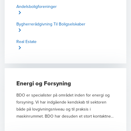
rådgivning, der skaber overblik, gennemsigtighed og
Andelsboligforeninger
tryghed for vores kunder. Vi har mange års erfaring
med revision, regnskab, rådgivning og sparring på
Bygherrerådgivning Til Boligselskaber
tværs af ejendomssektoren – særligt inden for
boligorganisationer og foreninger, men også i det
private marked. Vores stærke kontaktnet i ministerier,
Real Estate
styrelser og offentlige institutioner samt til advokater,
ejendomsmæglere, administratorer og valuarer gør os
i stand til at følge udviklingen tæt og rådgive ud fra
den nyeste viden.
Energi og Forsyning
BDO er specialister på området inden for energi og
forsyning. Vi har indgående kendskab til sektoren
både på lovgivningsniveau og til praksis i
maskinrummet. BDO har desuden et stort kontaktnet i
ministerier, styrelser og andre relevante myndigheder,
der beskæftiger sig med energi og forsyning.