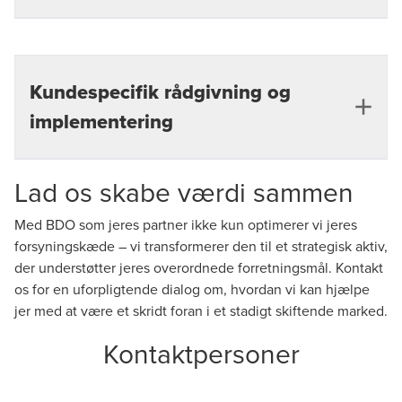
Styrkelse af forsyningskædens robusthed mod
eksterne stød og forstyrrelser.
Kundespecifik rådgivning og
implementering
Lad os skabe værdi sammen
Tilpasning af strategier til unikke virksomhedsbehov
og bistand med at føre forslag ud i livet.
Med BDO som jeres partner ikke kun optimerer vi jeres
forsyningskæde – vi transformerer den til et strategisk aktiv,
der understøtter jeres overordnede forretningsmål. Kontakt
os for en uforpligtende dialog om, hvordan vi kan hjælpe
jer med at være et skridt foran i et stadigt skiftende marked.
Kontaktpersoner