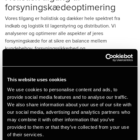
forsyningskædeoptimering
Vores tilgang er holistisk og dækker hele spektret fra
indkøb og logistik til lagerstyring og distribution. Vi
analyserer og optimerer alle aspekter af jeres
forsyningskæde for at sikre en balance mellem
kundebehov, forsyningssikkerhed og
omkostningseffektivitet. Ved at anvende de nyeste
teknologier og bedste praksisser designer vi processer, der
ikke alene reducerer jeres omkostninger, men også
forbedrer ydeevnen på tværs af hele virksomheden.
This website uses cookies
We use cookies to personalise content and ads, to
Integreret strategisk og
provide social media features and to analyse our traffic.
We also share information about your use of our site with
praktisk rådgivning
our social media, advertising and analytics partners who
may combine it with other information that you’ve
Det unikke ved BDO er vores evne til at integrere strategisk
provided to them or that they’ve collected from your use
rådgivning med praktisk implementering. Vi foreslår ikke
of their services.
blot ændringer; vi hjælper også med implementeringen og