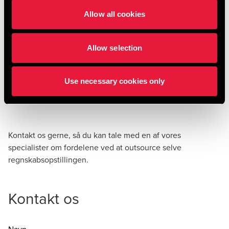
Ejendomme, herunder investeringsejendomme,
Allow all cookies
andelsboligforeninger og boligforeninger mfl.
Landbrug og fiskeri
Allow selection
Energi, forsyning og infrastruktur
Den offentlige sektor
Use necessary cookies only
Og mange andre
Kontakt os
gerne, så du kan tale med en af vores
specialister om fordelene ved at outsource selve
regnskabsopstillingen.
Kontakt os