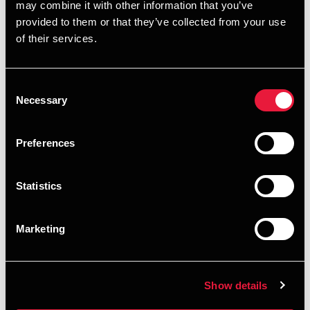
may combine it with other information that you’ve
provided to them or that they’ve collected from your use
of their services.
Consent
Vi har erfaring med opstilling af
Necessary
Selection
regnskaber for stort set alle
brancher herunder:
Preferences
Handel, produktion og detail.
Statistics
Servicevirksomheder som arkitekter, ingeniører,
Marketing
advokater mfl.
Skoler, dag- og døgntilbud.
Show details
Museer og andre attraktioner