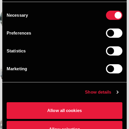
Rasmus Morten Høybye Duus
Consent
Necessary
Selection
Partner, Advisory
Preferences
View bio
Statistics
Niels Kristoffersen
Marketing
Partner, Advisory
View bio
Show details
Allow all cookies
Jeppe Lysdahl
Senior Manager