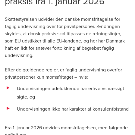
praksis fra 1. januar 2026
Director, Indirect Tax
Skattestyrelsen udvider den danske momsfritagelse for
faglig undervisning over for privatpersoner. Ændringen
skyldes, at dansk praksis skal tilpasses de retningslinjer,
som EU udstikker til alle EU-landene, og her har Danmark
haft en lidt for snæver fortolkning af begrebet faglig
undervisning.
Efter de gældende regler, er faglig undervisning overfor
privatpersoner kun momsfritaget – hvis:
Undervisningen udelukkende har erhvervsmæssigt
sigte, og
Undervisningen ikke har karakter af konsulentbistand
Fra 1. januar 2026 udvides momsfritagelsen, med følgende
definition: