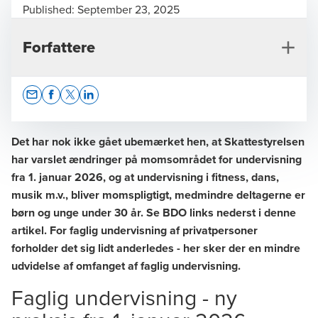
Published:
September 23, 2025
Forfattere
Opens In A New Window/tab
Opens In A New Window/tab
Opens In A New Window/tab
Opens In A New Window/tab
Det har nok ikke gået ubemærket hen, at Skattestyrelsen
har varslet ændringer på momsområdet for undervisning
fra 1. januar 2026, og at undervisning i fitness, dans,
Erik N. Sørensen
musik m.v., bliver momspligtigt, medmindre deltagerne er
Senior Manager, Indirect Tax
børn og unge under 30 år. Se BDO links nederst i denne
artikel. For faglig undervisning af privatpersoner
forholder det sig lidt anderledes - her sker der en mindre
udvidelse af omfanget af faglig undervisning.
Faglig undervisning - ny
Lone Ravnholt Jensen