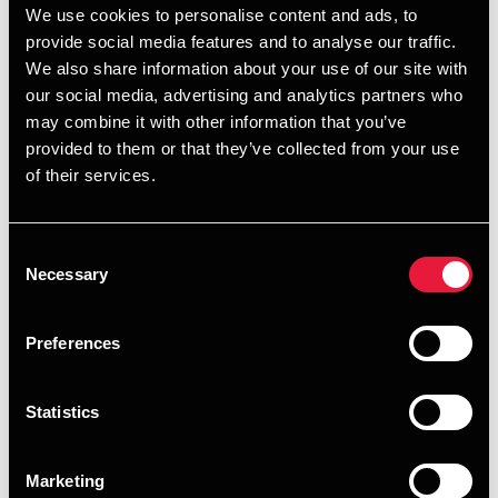
We use cookies to personalise content and ads, to
Sikkerhedskurser
Jagttegn
provide social media features and to analyse our traffic.
We also share information about your use of our site with
Massage/naturlæge
Speedbådskørekort
our social media, advertising and analytics partners who
may combine it with other information that you’ve
Regnskabskurser
Kørekort til personbil (A, B
provided to them or that they’ve collected from your use
og B/E)
of their services.
Consent
Det er en betingelse for momsfritagelsen for faglige kurser,
Necessary
Selection
at det er til brug for deltagerens erhverv – og at
kursusdeltagerne er privatpersoner – eller at
Preferences
kursusvirksomheden ikke drives med gevinst for øje.
Kurser som afholdes for en virksomheds medarbejdere, er
Statistics
ikke undervisning er privatpersoner, og undervisningen
bliver momspligtig.
Marketing