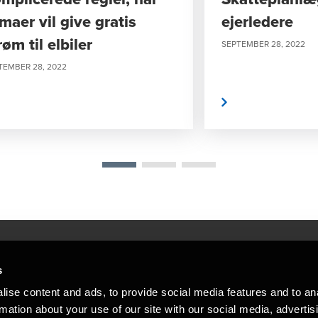
rmaer vil give gratis
ejerledere
røm til elbiler
SEPTEMBER 28, 2022
TEMBER 28, 2022
Læs mere
s
Mennesker, der hjæ
torsteder
ise content and ads, to provide social media features and to an
Vi mener, at enestående rådgivning
rmation about your use of our site with our social media, advertis
emap