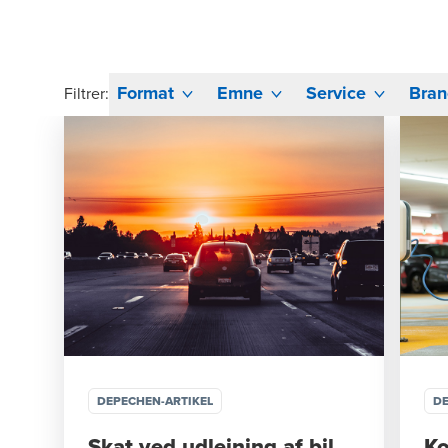
Format
Emne
Service
Bran
Filtrer:
DEPECHEN-ARTIKEL
DE
Skat ved udlejning af bil
Ko