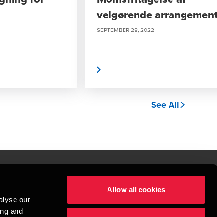
velgørende arrangement
SEPTEMBER 28, 2022
Læs mere
See All
Allow all cookies
lper mennesker
alyse our
 begynder med at opbygge enestående relationer.
ing and