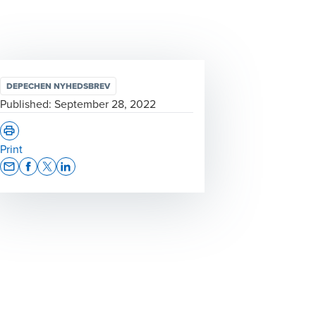
DEPECHEN NYHEDSBREV
Published:
September 28, 2022
Print
Opens In A New Window/tab
Opens In A New Window/tab
Opens In A New Window/tab
Opens In A New Window/tab