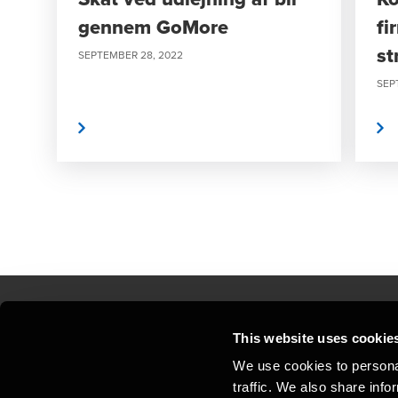
gennem GoMore
fi
st
SEPTEMBER 28, 2022
SEP
Læs mere
Læs mere
This website uses cookie
Kontakt os
Kon
We use cookies to personal
traffic. We also share info
Juridisk og privatliv
Sit