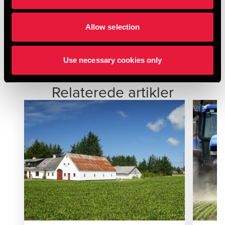
Download vores one-pager om
Allow selection
tryghedspakken
Download her
Use necessary cookies only
Relaterede artikler