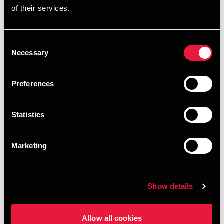
of their services.
Hvorfor vælge os?
Consent
Specialiseret i større landbrug og energiaktiviteter
Necessary
Selection
Stærk rådgiver for landbrugets følgeerhverv
Dokumenteret erfaring med succesfulde
Preferences
generationsskifter
Statistics
Dybt kendskab til moms- og afgiftsudviklingen
Tæt og personlig sparring – altid med
Marketing
partnerinvolvering
Helhedsorienteret tilgang, hvor hele din virksomhed
tænkes med
Show details
Allow all cookies