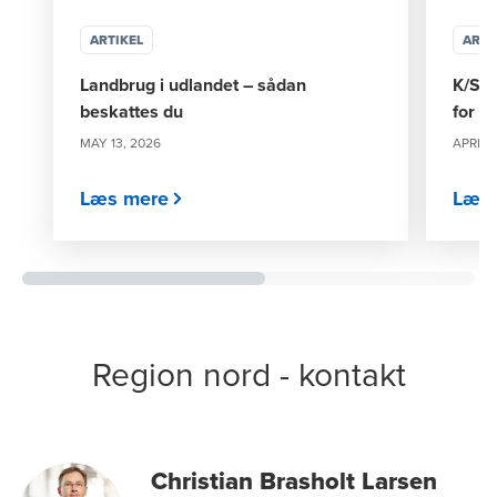
ARTIKEL
ARTI
Landbrug i udlandet – sådan
K/S o
beskattes du
for d
MAY 13, 2026
APRIL 2
Læs mere
Læs 
Region nord - kontakt
Christian Brasholt Larsen