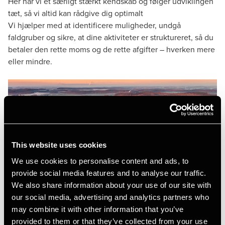
Her har vi et særligt stærkt kendskab og følger udviklingen
tæt, så vi altid kan rådgive dig optimalt
Vi hjælper med at identificere muligheder, undgå
faldgruber og sikre, at dine aktiviteter er struktureret, så du
betaler den rette moms og de rette afgifter – hverken mere
eller mindre.
This website uses cookies
We use cookies to personalise content and ads, to
provide social media features and to analyse our traffic.
We also share information about your use of our site with
our social media, advertising and analytics partners who
may combine it with other information that you’ve
provided to them or that they’ve collected from your use