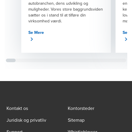
autobranchen, dens udvikling og
energ
muligheder. Vores store baggrundsviden
kend
sætter os i stand til at tilføre din
lovgi
virksomhed værdi.
mask
stort
Se Mere
Se M
andr
besk
fors
Kontakt os
Kontorsteder
Juridisk og privatliv
Sitemap
Support
Whistleblower