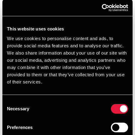
1.
Udgangspunkt i jeres mål og ambitioner for
bæredygtighed, samfundsansvar og jeres ESG-strategi.
2.
Understøtter ESG-strategien med målbare og
branchesammenlignelige nøgletal.
This website uses cookies
3.
Indblik og kendskab til AlmenKompas værktøjskasse,
We use cookies to personalise content and ads, to
branchestandard og datavarehus.
provide social media features and to analyse our traffic.
4.
Erfaring med almene boligforeninger og ESG-
We also share information about your use of our site with
rapportering.
our social media, advertising and analytics partners who
5.
Fokus på dataunderbygget kommunikation internt og til
may combine it with other information that you’ve
jeres interessenter.
provided to them or that they’ve collected from your use
6.
Aktivering af ESG-rapporten til et ledelses- og
of their services.
styringsredskab, der sikrer udvikling.
Consent
Necessary
Selection
Preferences