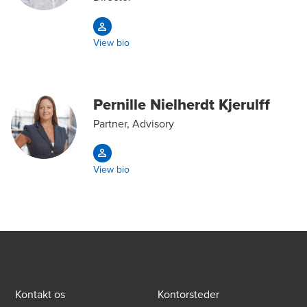
View bio
Pernille Nielherdt Kjerulff
Partner, Advisory
View bio
Kontakt os
Kontorsteder