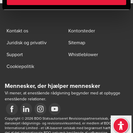
Kontakt os
Kontorsteder
Juridisk og privatliv
Sitemap
Support
Whistleblower
Cookiepolitik
Mennesker, der hjælper mennesker
Vi mener, at enestående rådgivning begynder med at opbygge
enestående relationer.
Opens in a new window/tab
Copyright © 2026 BDO Statsautoriseret Revisionspartnerselskab, en 
Opens in a new window/tab
Opens in a new window/tab
Opens in a new window/tab
danskejet rådgivnings- og revisionsvirksomhed, er medlem af BDO 
International Limited - et UK-baseret selskab med begrænset hæftelse - og 
del af det internationale BDO-netværk bestående af uafhængige 