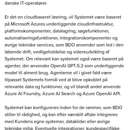
danske IT-operatører.
Er det en cloudbaseret løsning, vil Systemet være baseret
på Microsoft Azures underliggende cloudinfrastruktur,
platformskomponenter, datalagring, søgefunktioner,
automatiseringsfunktioner, integrationskomponenter og
øvrige tekniske services, som BDO anvender som led i den
løbende drift, vedligeholdelse og videreudvikling af
Systemet. Om relevant kan systemet også være baseret på
agenter, der anvender OpenAI GPT-5.2 som underliggende
model til alment brug. Agenterne vil i givet fald være
tilpasset Systemets formål ved at blive opkoblet på
relevante data og funktioner, og vil blandt andet anvende
Azure AI Foundry, Azure AI Search og Azure OpenAI API.
Systemet kan konfigureres inden for de rammer, som BDO
stiller til rådighed, og kan efter særskilt aftale integreres
med Kundens egne systemer, datakilder eller øvrige
tekniske miljø. Eventuelle integrationer, kundespecifikke