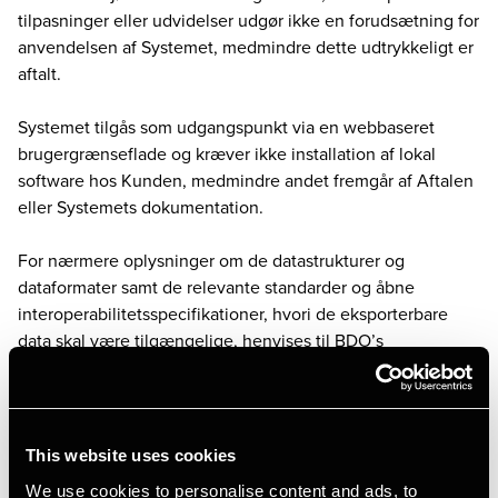
tilpasninger eller udvidelser udgør ikke en forudsætning for
anvendelsen af Systemet, medmindre dette udtrykkeligt er
aftalt.
Systemet tilgås som udgangspunkt via en webbaseret
brugergrænseflade og kræver ikke installation af lokal
software hos Kunden, medmindre andet fremgår af Aftalen
eller Systemets dokumentation.
For nærmere oplysninger om de datastrukturer og
dataformater samt de relevante standarder og åbne
interoperabilitetsspecifikationer, hvori de eksporterbare
data skal være tilgængelige, henvises til BDO’s
onlineregister, hvor også BDO’s vilkår for eksportering af
data ved anmodning om skift af databehandlingstjeneste
kan hentes.
This website uses cookies
Jurisdiktion for IKT-infrastruktur
We use cookies to personalise content and ads, to