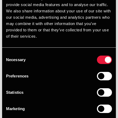
Er systemet en lokal løsning, anvendes der udelukkende
provide social media features and to analyse our traffic.
danske it-operatører, og jurisdiktionen for IKT-
We also share information about your use of our site with
infrastrukturen vil være dansk.
our social media, advertising and analytics partners who
may combine it with other information that you’ve
Hvis Systemet derimod afvikles på Microsoft Azure, er IKT-
provided to them or that they’ve collected from your use
infrastrukturen, der anvendes til databehandling i
of their services.
forbindelse med Systemet, herunder applikation, API-lag,
agent-endpoints og eventuel AI-behandling, søgning,
Consent
lagring, logning, overvågning samt backup, placeret inden
Necessary
Selection
for EU/EØS, men kan også være placeret ved Microsofts
underleverandører, der blandt andet ligger i USA.
Oplysninger kan derfor blive tilgået fra lande uden for
Preferences
EU/EØS.
Statistics
Foranstaltninger mod ulovlig international
statslig adgang eller overførsel
Marketing