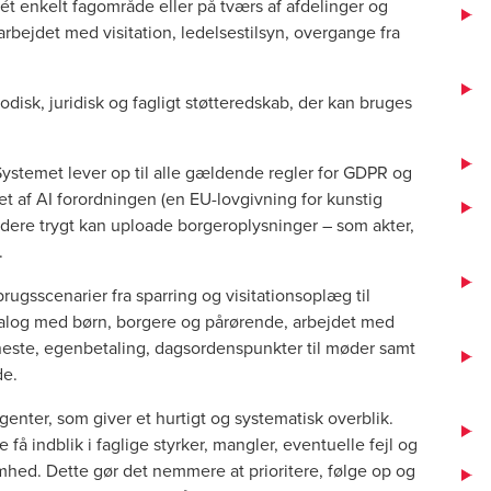
i ét enkelt fagområde eller på tværs af afdelinger og
arbejdet med visitation, ledelsestilsyn, overgange fra
disk, juridisk og fagligt støtteredskab, der kan bruges
 Systemet lever op til alle gældende regler for GDPR og
t af AI forordningen (en EU-lovgivning for kunstig
ejdere trygt kan uploade borgeroplysninger – som akter,
.
gsscenarier fra sparring og visitationsoplæg til
ialog med børn, borgere og pårørende, arbejdet med
eneste, egenbetaling, dagsordenspunkter til møder samt
de.
genter, som giver et hurtigt og systematisk overblik.
 få indblik i faglige styrker, mangler, eventuelle fejl og
hed. Dette gør det nemmere at prioritere, følge op og