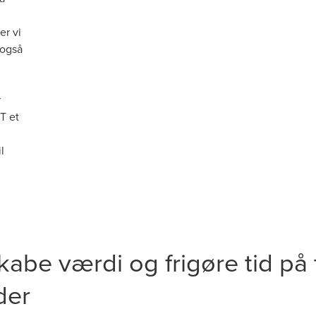
er vi
 også
r
T et
l
be værdi og frigøre tid på t
der