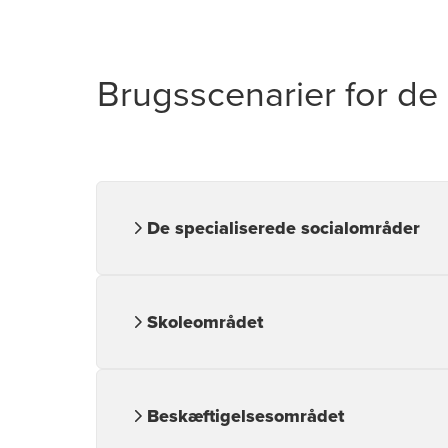
Brugsscenarier for de
De specialiserede socialområder
På de specialiserede socialområder kan agen
kommuner oplever store vanskeligheder.
Skoleområdet
På skoleområdet kan agenterne frigøre tid både
kan støtte medarbejdere og ledere i deres fag
Beskæftigelsesområdet
INDSIGT er et fleksibelt værktøj og agentern