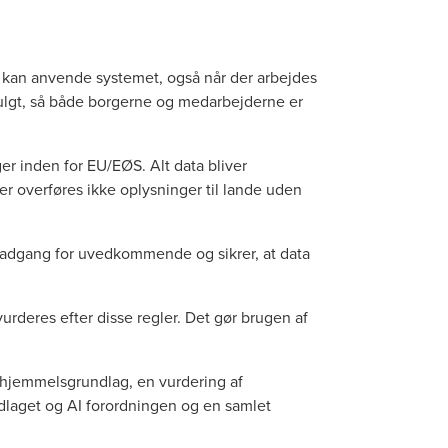
t kan anvende systemet, også når der arbejdes
fulgt, så både borgerne og medarbejderne er
ger inden for EU/EØS. Alt data bliver
r overføres ikke oplysninger til lande uden
r adgang for uvedkommende og sikrer, at data
 vurderes efter disse regler. Det gør brugen af
hjemmelsgrundlag, en vurdering af
ndlaget og AI forordningen og en samlet