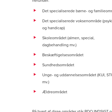
herunder:
Det specialiserede børne- og familieom
Det specialiserede voksenområde (psyki
og handicap)
Skoleområdet (almen, special,
dagbehandling mv.)
Beskæftigelsesområdet
Sundhedsområdet
Unge- og uddannelsesområdet (KUI, ST
mv.)
Ældreområdet
På hvert af disse områder står BDO INDSIGT p