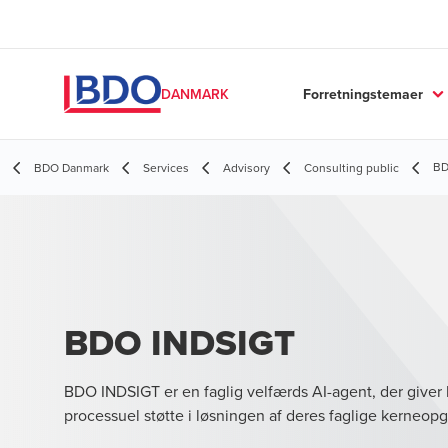
Forretningstemaer
DANMARK
BD
BDO Danmark
Services
Advisory
Consulting public
BDO INDSIGT
BDO INDSIGT er en faglig velfærds AI-agent, der give
processuel støtte i løsningen af deres faglige kerneopg