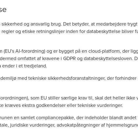
se
sikkerhed og ansvarlig brug. Det betyder, at medarbejdere tryg
gler og etiske retningslinjer inden for databeskyttelse bliver 
m (EU's AI-forordning) og er bygget på en cloud-platform, der lig
dermed omfattet af kravene i GDPR og databeskyttelsesloven. De
a ender i et tredjeland.
demiljø med tekniske sikkerhedsforanstaltninger, der forhindre
orordningen), som EU stiller særlige krav til, skal det heller ikke
e kræves ekstra godkendelser eller tekniske vurderinger.
munen en samlet compliancepakke, der indeholder blandt andet 
ftale, juridiske vurderinger, advokatpåtegninger af hjemmelsgru