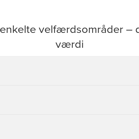
 enkelte velfærdsområder – de
værdi
terne støtte både udfører- og myndighedsområdet i en lang ræk
 centralt og decentralt i organisationen. Ude på skolerne såvel s
lige administrative arbejde.
e kan skræddersy til den enkelte kommune og de administrative 