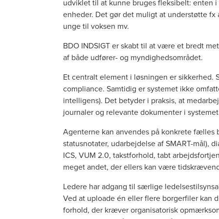
udviklet til at kunne bruges fleksibelt: enten 
enheder. Det gør det muligt at understøtte fx 
unge til voksen mv.
BDO INDSIGT er skabt til at være et bredt meto
af både udfører- og myndighedsområdet.
Et centralt element i løsningen er sikkerhed.
compliance. Samtidig er systemet ikke omfatte
intelligens). Det betyder i praksis, at medarb
journaler og relevante dokumenter i systemet
Agenterne kan anvendes på konkrete fælles bru
statusnotater, udarbejdelse af SMART-mål), d
ICS, VUM 2.0, takstforhold, tabt arbejdsfortj
meget andet, der ellers kan være tidskræven
Ledere har adgang til særlige ledelsestilsynsa
Ved at uploade én eller flere borgerfiler kan de
forhold, der kræver organisatorisk opmærksom