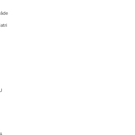
råde
atri
U
å