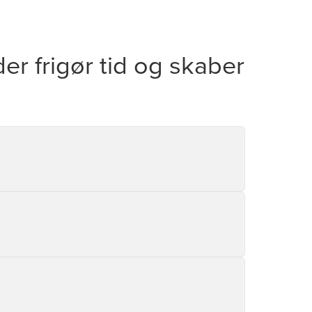
r frigør tid og skaber
ke opgaver på et område, hvor mange
om f.eks. i PPR har vi udviklet agenter, der
processer, som ønskes understøttet. På