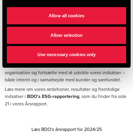
Vi ser fremad
Allow all cookies
Vi er stolte af de indsatser, vi siden 2020/21 har
implementeret og rapporteret på.
Allow selection
Trods vi afventer EU’s omnibus-forslag, har vi valgt at
fastholde den struktur, der blev etableret i forbindelse med
vores indledende CSRD-arbejde for at sikre kontinuitet og
Use necessary cookies only
gennemsigtighed i rapporteringen. Vi forpligter os til at
reducere vores miljøpåvirkning, skabe en stærkere ESG-
organisation og fortsætte med at udvikle vores indsatser –
både internt og i samarbejde med kunder og samfundet.
Læs mere om vores ambitioner, resultater og fremtidige
indsatser i
BDO’s ESG-rapportering
, som du finder fra side
21 i vores Årsrapport.
Opens in a ne
Læs BDO's årsrapport for 2024/25