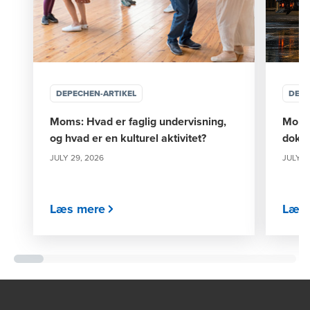
DEPECHEN-ARTIKEL
DEPE
Moms: Hvad er faglig undervisning,
Moms 
og hvad er en kulturel aktivitet?
doku
JULY 29, 2026
JULY 2
Læs mere
Læs 