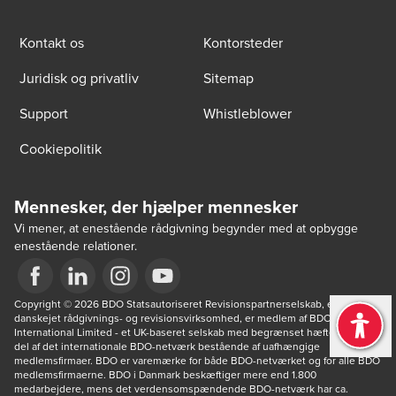
Kontakt os
Kontorsteder
Juridisk og privatliv
Sitemap
Support
Whistleblower
Cookiepolitik
Mennesker, der hjælper mennesker
Vi mener, at enestående rådgivning begynder med at opbygge
enestående relationer.
Opens in a new window/tab
Copyright © 2026 BDO Statsautoriseret Revisionspartnerselskab, en 
Opens in a new window/tab
Opens in a new window/tab
Opens in a new window/tab
danskejet rådgivnings- og revisionsvirksomhed, er medlem af BDO 
International Limited - et UK-baseret selskab med begrænset hæftelse - og 
del af det internationale BDO-netværk bestående af uafhængige 
medlemsfirmaer. BDO er varemærke for både BDO-netværket og for alle BDO 
medlemsfirmaerne. BDO i Danmark beskæftiger mere end 1.800 
medarbejdere, mens det verdensomspændende BDO-netværk har ca. 