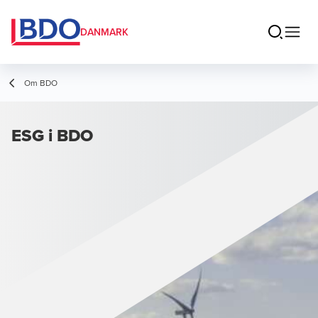
DANMARK
Om BDO
ESG i BDO