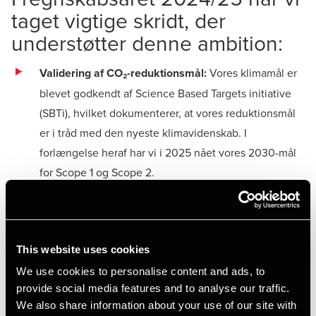
taget vigtige skridt, der
understøtter denne ambition:
Validering af CO₂-reduktionsmål:
Vores klimamål er
blevet godkendt af Science Based Targets initiative
(SBTi), hvilket dokumenterer, at vores reduktionsmål
er i tråd med den nyeste klimavidenskab. I
forlængelse heraf har vi i 2025 nået vores 2030-mål
for Scope 1 og Scope 2.
Medarbejderengagement
(Temperaturmåling): 91 %
af medarbejdere deltog i årets temperaturmåling,
hvor vi opnåede en score på 83, hvilket placerer os
This website uses cookies
over branchens benchmark. 76 % har et højt eller
We use cookies to personalise content and ads, to
meget højt engagement, hvilket understreger, at vi
provide social media features and to analyse our traffic.
sammen skaber en arbejdsplads præget af
We also share information about your use of our site with