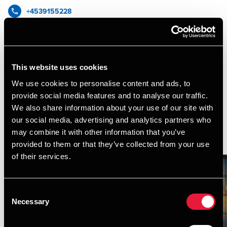
+4539155228
+4541961861
BDO København
This website uses cookies
vCard
We use cookies to personalise content and ads, to
provide social media features and to analyse our traffic.
We also share information about your use of our site with
our social media, advertising and analytics partners who
may combine it with other information that you’ve
Forfatter på artikler
provided to them or that they’ve collected from your use
of their services.
Consent
Necessary
Selection