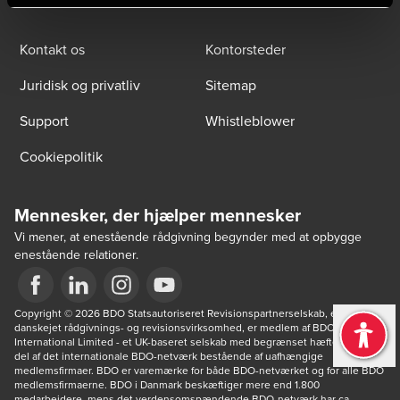
Kontakt os
Kontorsteder
Juridisk og privatliv
Sitemap
Support
Whistleblower
Cookiepolitik
Mennesker, der hjælper mennesker
Vi mener, at enestående rådgivning begynder med at opbygge
enestående relationer.
Opens in a new window/tab
Copyright © 2026 BDO Statsautoriseret Revisionspartnerselskab, en 
Opens in a new window/tab
Opens in a new window/tab
Opens in a new window/tab
danskejet rådgivnings- og revisionsvirksomhed, er medlem af BDO 
International Limited - et UK-baseret selskab med begrænset hæftelse - og 
del af det internationale BDO-netværk bestående af uafhængige 
medlemsfirmaer. BDO er varemærke for både BDO-netværket og for alle BDO 
medlemsfirmaerne. BDO i Danmark beskæftiger mere end 1.800 
medarbejdere, mens det verdensomspændende BDO-netværk har ca. 