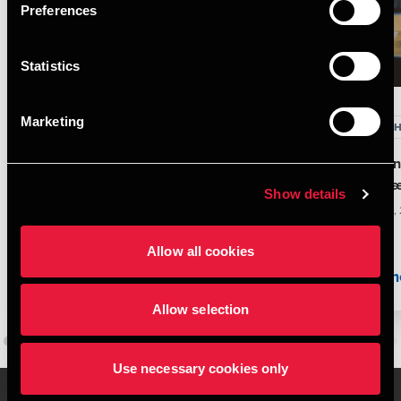
Preferences
Statistics
Marketing
DEPECHEN-ARTIKEL
DEPECH
Lovpligtige og frivillige ESG-
Præsen
oplysninger i årsrapporten
med nær
Show details
JUNE 3, 2026
APRIL 22,
Allow all cookies
Læs mere
Læs m
Allow selection
Use necessary cookies only