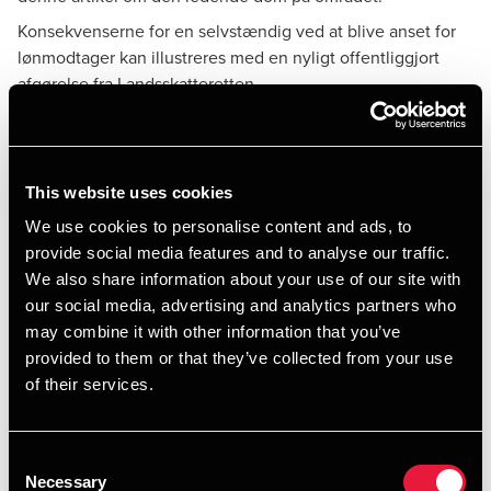
Konsekvenserne for en selvstændig ved at blive anset for
lønmodtager kan illustreres med en nyligt offentliggjort
afgørelse fra Landsskatteretten.
Konsulenten med de store
rejseudgifter
This website uses cookies
We use cookies to personalise content and ads, to
Sagen handlede om en mand, der i 2010 havde etableret
provide social media features and to analyse our traffic.
en enkeltmandsvirksomhed med rådgivning af primært
We also share information about your use of our site with
større virksomheder indenfor international handel, shipping
our social media, advertising and analytics partners who
og logistik og som over en årrække havde arbejdet for 17
may combine it with other information that you’ve
virksomheder. I perioden fra marts 2020 til oktober 2022
provided to them or that they’ve collected from your use
havde han arbejdet som ekstern konsulent for kun en
of their services.
enkelt virksomhed. En stor belgisk transportvirksomhed.
Sagen angik spørgsmålet om, hvorvidt konsulenten for
indkomståret 2021 skattemæssigt skulle anses for
Consent
lønmodtager hos sin kunde med en konsekvens, at han
Necessary
Selection