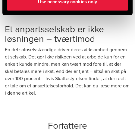
lønmodtageres fradrag for rejseudgifter, og som for 2021
Use necessary cookies only
udgjorde et beløb på 29.300 kr.
Et anpartsselskab er ikke
løsningen – tværtimod
En del soloselvstændige driver deres virksomhed gennem
et selskab. Det gør ikke risikoen ved at arbejde kun for en
enkelt kunde mindre, men kan tværtimod føre til, at der
skal betales mere i skat, end der er tjent – altså en skat på
over 100 procent – hvis Skattestyrelsen finder, at der reelt
er tale om et ansættelsesforhold. Det kan du læse mere om
i
denne artikel.
Forfattere