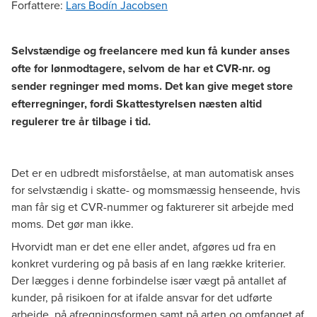
Forfattere
:
Lars Bodín Jacobsen
Selvstændige og freelancere med kun få kunder anses
ofte for lønmodtagere, selvom de har et CVR-nr. og
sender regninger med moms. Det kan give meget store
efterregninger, fordi Skattestyrelsen næsten altid
regulerer tre år tilbage i tid.
Det er en udbredt misforståelse, at man automatisk anses
for selvstændig i skatte- og momsmæssig henseende, hvis
man får sig et CVR-nummer og fakturerer sit arbejde med
moms. Det gør man ikke.
Hvorvidt man er det ene eller andet, afgøres ud fra en
konkret vurdering og på basis af en lang række kriterier.
Der lægges i denne forbindelse især vægt på antallet af
kunder, på risikoen for at ifalde ansvar for det udførte
arbejde, på afregningsformen samt på arten og omfanget af