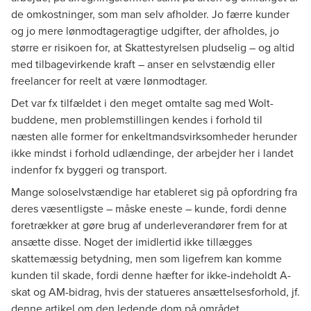
de omkostninger, som man selv afholder. Jo færre kunder
og jo mere lønmodtageragtige udgifter, der afholdes, jo
større er risikoen for, at Skattestyrelsen pludselig – og altid
med tilbagevirkende kraft – anser en selvstændig eller
freelancer for reelt at være lønmodtager.
Det var fx tilfældet i den meget omtalte sag med Wolt-
buddene, men problemstillingen kendes i forhold til
næsten alle former for enkeltmandsvirksomheder herunder
ikke mindst i forhold udlændinge, der arbejder her i landet
indenfor fx byggeri og transport.
Mange soloselvstændige har etableret sig på opfordring fra
deres væsentligste – måske eneste – kunde, fordi denne
foretrækker at gøre brug af underleverandører frem for at
ansætte disse. Noget der imidlertid ikke tillægges
skattemæssig betydning, men som ligefrem kan komme
kunden til skade, fordi denne hæfter for ikke-indeholdt A-
skat og AM-bidrag, hvis der statueres ansættelsesforhold, jf.
denne artikel
om den ledende dom på området.