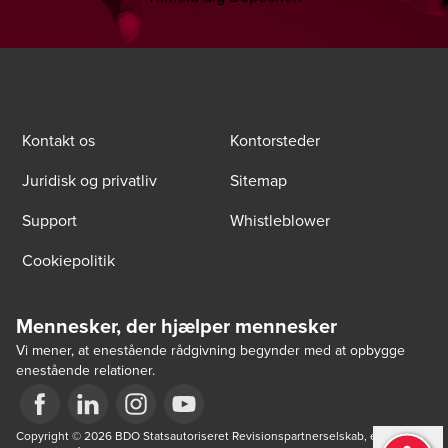
Kontakt os
Kontorsteder
Juridisk og privatliv
Sitemap
Support
Whistleblower
Cookiepolitik
Mennesker, der hjælper mennesker
Vi mener, at enestående rådgivning begynder med at opbygge
enestående relationer.
Opens in a new window/tab
Copyright © 2026 BDO Statsautoriseret Revisionspartnerselskab, en 
Opens in a new window/tab
Opens in a new window/tab
Opens in a new window/tab