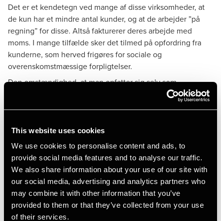
Det er et kendetegn ved mange af disse virksomheder, at
de kun har et mindre antal kunder, og at de arbejder ”på
regning” for disse. Altså fakturerer deres arbejde med
moms. I mange tilfælde sker det tilmed på opfordring fra
kunderne, som herved frigøres for sociale og
overenskomstmæssige forpligtelser.
Den omstændighed, at man opfatter sig selv som
selvstændig og derfor lader sig momsregistrere, betyder
imidlertid ikke, at man uden videre kan fakturere alt sit
arbejde med moms. Heller ikke selvom kunderne er
tilfredse, og indehaveren betaler sin moms og skat til tiden.
This website uses cookies
Det viser en nylig offentliggjort
afgørelse fra Skatterådet
.
We use cookies to personalise content and ads, to
Handelsskolelærerens
provide social media features and to analyse our traffic.
We also share information about your use of our site with
undervisningsydelser
our social media, advertising and analytics partners who
Sagen handlede om en underviser, der var uddannet
may combine it with other information that you’ve
cand.mag. i samfundsfag og psykologi, og som havde
provided to them or that they’ve collected from your use
indgået kontrakt med en handelsskole om undervisning af
of their services.