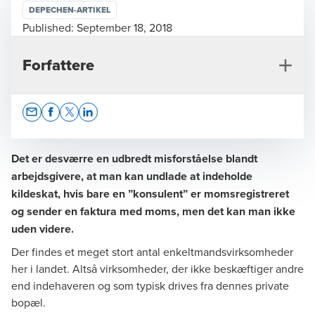
DEPECHEN-ARTIKEL
Published:
September 18, 2018
Forfattere
Opens In A New Window/tab
Opens In A New Window/tab
Opens In A New Window/tab
Opens In A New Window/tab
Det er desværre en udbredt misforståelse blandt
arbejdsgivere, at man kan undlade at indeholde
kildeskat, hvis bare en ”konsulent” er momsregistreret
Pernille Rise
og sender en faktura med moms, men det kan man ikke
Director, Indirect Tax
uden videre.
Der findes et meget stort antal enkeltmandsvirksomheder
her i landet. Altså virksomheder, der ikke beskæftiger andre
end indehaveren og som typisk drives fra dennes private
bopæl.