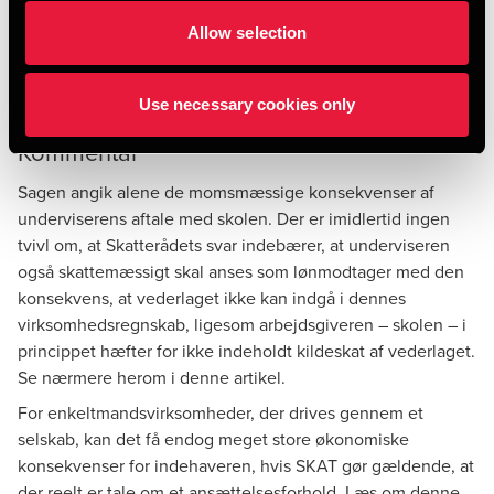
Skatterådet henviste herved til, at underviseren havde faste
Allow selection
klasser og faste mødetider, ligesom han honoreredes for sit
arbejde med en fast timeløn, hvori var indregnet
Use necessary cookies only
feriepenge, og at arbejdet i øvrigt faktureredes månedsvis.
Kommentar
Sagen angik alene de momsmæssige konsekvenser af
underviserens aftale med skolen. Der er imidlertid ingen
tvivl om, at Skatterådets svar indebærer, at underviseren
også skattemæssigt skal anses som lønmodtager med den
konsekvens, at vederlaget ikke kan indgå i dennes
virksomhedsregnskab, ligesom arbejdsgiveren – skolen – i
princippet hæfter for ikke indeholdt kildeskat af vederlaget.
Se nærmere herom i
denne artikel
.
For enkeltmandsvirksomheder, der drives gennem et
selskab, kan det få endog meget store økonomiske
konsekvenser for indehaveren, hvis SKAT gør gældende, at
der reelt er tale om et ansættelsesforhold. Læs om denne