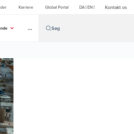
Kontakt os
der
Karriere
Global Portal
DA
EN
...
unde