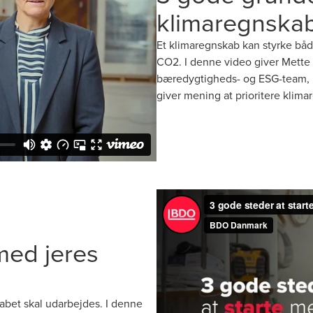
klimaregnskab
Et klimaregnskab kan styrke b
CO2. I denne video giver Mette
bæredygtigheds- og ESG-team, i
giver mening at prioritere klima
med jeres
skabet skal udarbejdes. I denne