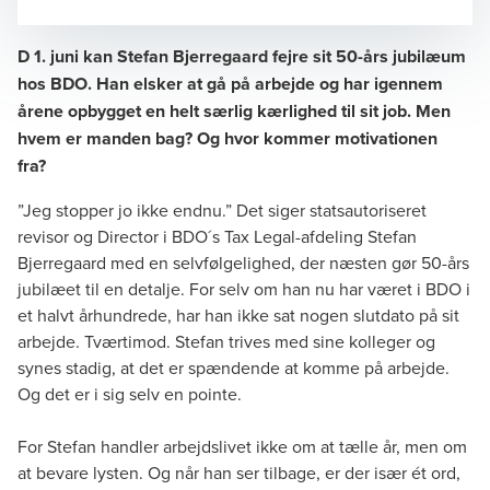
Opens In A New Window/tab
Opens In A New Window/tab
Opens In A New Window/tab
Opens In A New Window/tab
D 1. juni kan Stefan Bjerregaard fejre sit 50-års jubilæum
hos BDO. Han elsker at gå på arbejde og har igennem
årene opbygget en helt særlig kærlighed til sit job. Men
David Alexander Dinesen
hvem er manden bag? Og hvor kommer motivationen
Consultant, Communications & Bid Office
fra?
”Jeg stopper jo ikke endnu.” Det siger statsautoriseret
revisor og Director i BDO´s Tax Legal-afdeling Stefan
Bjerregaard med en selvfølgelighed, der næsten gør 50-års
jubilæet til en detalje. For selv om han nu har været i BDO i
et halvt århundrede, har han ikke sat nogen slutdato på sit
arbejde. Tværtimod. Stefan trives med sine kolleger og
synes stadig, at det er spændende at komme på arbejde.
Og det er i sig selv en pointe.
For Stefan handler arbejdslivet ikke om at tælle år, men om
at bevare lysten. Og når han ser tilbage, er der især ét ord,