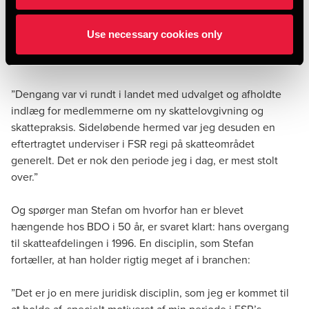
havde blandt andet fornøjelsen af at være BDO’s
repræsentant i FSR’s skatteudvalg i 12 år. Det medførte en
Use necessary cookies only
række arbejdsopgaver, som Stefan den i dag ser tilbage på,
med stor stolthed:
”Dengang var vi rundt i landet med udvalget og afholdte
indlæg for medlemmerne om ny skattelovgivning og
skattepraksis. Sideløbende hermed var jeg desuden en
eftertragtet underviser i FSR regi på skatteområdet
generelt. Det er nok den periode jeg i dag, er mest stolt
over.”
Og spørger man Stefan om hvorfor han er blevet
hængende hos BDO i 50 år, er svaret klart: hans overgang
til skatteafdelingen i 1996. En disciplin, som Stefan
fortæller, at han holder rigtig meget af i branchen:
”Det er jo en mere juridisk disciplin, som jeg er kommet til
at holde af, specielt motiveret af min periode i FSR’s