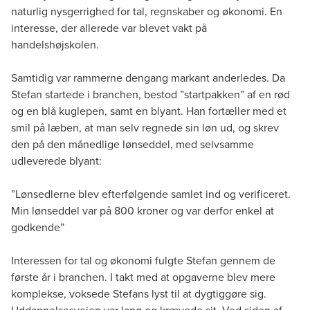
naturlig nysgerrighed for tal, regnskaber og økonomi. En
interesse, der allerede var blevet vakt på
handelshøjskolen.
Samtidig var rammerne dengang markant anderledes. Da
Stefan startede i branchen, bestod ”startpakken” af en rød
og en blå kuglepen, samt en blyant. Han fortæller med et
smil på læben, at man selv regnede sin løn ud, og skrev
den på den månedlige lønseddel, med selvsamme
udleverede blyant:
”Lønsedlerne blev efterfølgende samlet ind og verificeret.
Min lønseddel var på 800 kroner og var derfor enkel at
godkende”
Interessen for tal og økonomi fulgte Stefan gennem de
første år i branchen. I takt med at opgaverne blev mere
komplekse, voksede Stefans lyst til at dygtiggøre sig.
Uddannelsesvejen var lang og krævede sit. Ved siden af