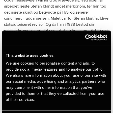
arbejdet læste Stefan blandt andet merkonom, før han tog
det næste skridt og begyndte på HA- og senere
cand.merc.- uddannelsen. Målet var for Stefan klart: at blive
statsautoriseret revisor. Og da han i 1988 bestod sin
revisoreksamen, stod det som et af de helt store øjeblikke i
hans arbejdsliv:
”Det er klart, at den dag i 1988, hvor jeg fik min
revisoreksamen, det er jo en dag, jeg aldrig glemmer. Det
This website uses cookies
er en lang uddannelse. Så det var en stor dag, det må jeg
We use cookies to personalise content and ads, to
sige”
provide social media features and to analyse our traffic.
We also share information about your use of our site with
Fra revision til skat
our social media, advertising and analytics partners who
may combine it with other information that you’ve
En række tilfældigheder, åbnede for lidt over 30 år siden
provided to them or that they’ve collected from your use
en helt speciel dør op for Stefan. Han var netop blevet
of their services.
udnævnt som partner på Jens Pedersen & co.’s daværende
Ikast kontor og var der et par år. Men den plan der var