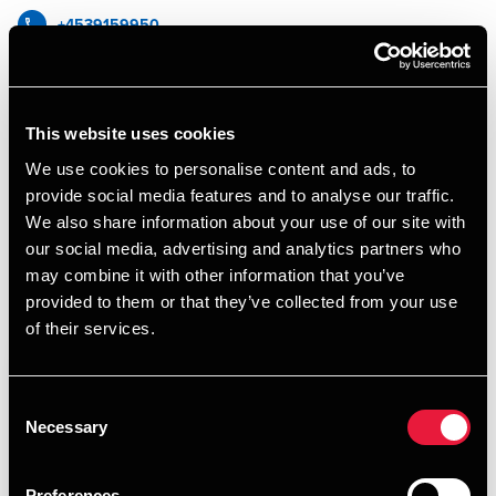
+4539159950
+4531142260
BDO København
This website uses cookies
We use cookies to personalise content and ads, to
vCard
provide social media features and to analyse our traffic.
We also share information about your use of our site with
our social media, advertising and analytics partners who
may combine it with other information that you’ve
provided to them or that they’ve collected from your use
Forfatter på artikler
of their services.
Consent
Necessary
Selection
Preferences