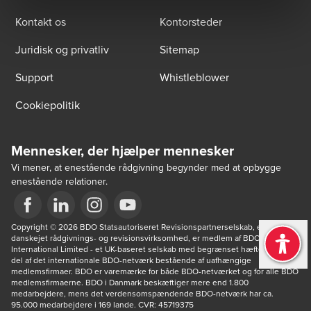
Kontakt os
Kontorsteder
Juridisk og privatliv
Sitemap
Support
Whistleblower
Cookiepolitik
Mennesker, der hjælper mennesker
Vi mener, at enestående rådgivning begynder med at opbygge
enestående relationer.
Opens in a new window/tab
Copyright © 2026 BDO Statsautoriseret Revisionspartnerselskab, en 
Opens in a new window/tab
Opens in a new window/tab
Opens in a new window/tab
danskejet rådgivnings- og revisionsvirksomhed, er medlem af BDO 
International Limited - et UK-baseret selskab med begrænset hæftelse - og 
del af det internationale BDO-netværk bestående af uafhængige 
medlemsfirmaer. BDO er varemærke for både BDO-netværket og for alle BDO 
medlemsfirmaerne. BDO i Danmark beskæftiger mere end 1.800 
medarbejdere, mens det verdensomspændende BDO-netværk har ca. 
95.000 medarbejdere i 169 lande. CVR: 45719375