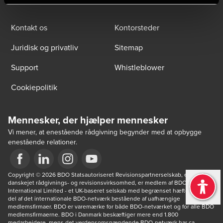
Kontakt os
Kontorsteder
Juridisk og privatliv
Sitemap
Support
Whistleblower
Cookiepolitik
Mennesker, der hjælper mennesker
Vi mener, at enestående rådgivning begynder med at opbygge
enestående relationer.
Opens in a new window/tab
Copyright © 2026 BDO Statsautoriseret Revisionspartnerselskab, en 
Opens in a new window/tab
Opens in a new window/tab
Opens in a new window/tab
danskejet rådgivnings- og revisionsvirksomhed, er medlem af BDO 
International Limited - et UK-baseret selskab med begrænset hæftelse - og 
del af det internationale BDO-netværk bestående af uafhængige 
medlemsfirmaer. BDO er varemærke for både BDO-netværket og for alle BDO 
medlemsfirmaerne. BDO i Danmark beskæftiger mere end 1.800 
medarbejdere, mens det verdensomspændende BDO-netværk har ca. 