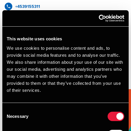
+4539155311
+4530934841
BDO København
This website uses cookies
vCard
We use cookies to personalise content and ads, to
provide social media features and to analyse our traffic.
We also share information about your use of our site with
our social media, advertising and analytics partners who
may combine it with other information that you’ve
Forfatter på artikler
provided to them or that they’ve collected from your use
of their services.
Consent
Necessary
Selection