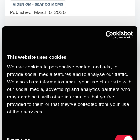
VIDEN OM - SKAT OG MOMS
Published:
March 6, 2026
Forfattere
Opens In A New Window/tab
Opens In A New Window/tab
Opens In A New Window/tab
Opens In A New Window/tab
This website uses cookies
We use cookies to personalise content and ads, to
Hvad er social sikring?
provide social media features and to analyse our traffic.
We also share information about your use of our site with
At være social sikret betyder, at du kan blive behandlet på
our social media, advertising and analytics partners who
sygehus, gå til læge samt du er omfattet af de danske
Katrine Venzel Vejdiksen
may combine it with other information that you’ve
regler om eksempelvis pension, dagpenge, børnepenge og
Manager, Tax Legal
provided to them or that they’ve collected from your use
arbejdsskader.
of their services.
Hovedreglen er, at man er social sikret i sit arbejdsland.
Man har dog mulighed for at søge om dansk social sikring
ved arbejde i udlandet i op til 2 år med mulighed for 1 års
Consent
forlængelse i visse tilfælde.
Necessary