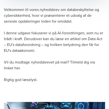
Velkommen til vores nyhedsbrev om databeskyttelse og
cybersikkerhed, hvor vi præsenterer et udvalg af de
Brian Bomholdt
seneste opdateringer inden for området.
Partner, Advisory
I denne udgave fokuserer vi på AI-forordningen, som nu er
trådt i kraft. Derudover kan du læse en artikel om Data Act
– EU's dataforordning – og hvilken betydning den får for
EU's dataøkonomi.
Vil du modtage nyhedsbrevet på mail? Tilmeld dig via
Philip Stegelmann
linket
her
.
Senior Manager
Rigtig god læselyst.