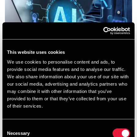
This website uses cookies
AI Forordningen (EU)
We use cookies to personalise content and ads, to
provide social media features and to analyse our traffic.
2024/1689
We also share information about your use of our site with
our social media, advertising and analytics partners who
Fase 1 og 2 i EU's forordning om harmoniserede regler for
may combine it with other information that you’ve
kunstig intelligens (AIA) er nu trådt i kraft. Forordningen
provided to them or that they’ve collected from your use
fastlægger en risikobaseret tilgang til reguleringen af AI-
of their services.
systemer og definerer fire risikoniveauer: Uacceptabel
risiko, høj risiko, begrænset risiko og minimal eller ingen
risiko. Det er vigtigt at allerede nu at skabe overblik over
Consent
brug af AI i organisationen og hvilken risiko, der er
Necessary
Selection