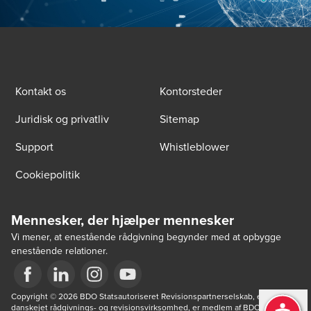
Kontakt os
Kontorsteder
Juridisk og privatliv
Sitemap
Support
Whistleblower
Cookiepolitik
Mennesker, der hjælper mennesker
Vi mener, at enestående rådgivning begynder med at opbygge
enestående relationer.
Opens in a new window/tab
Copyright © 2026 BDO Statsautoriseret Revisionspartnerselskab, en 
Opens in a new window/tab
Opens in a new window/tab
Opens in a new window/tab
danskejet rådgivnings- og revisionsvirksomhed, er medlem af BDO 