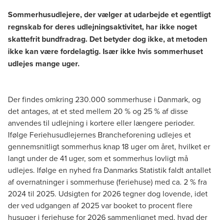
Sommerhusudlejere, der vælger at udarbejde et egentligt
regnskab for deres udlejningsaktivitet, har ikke noget
skattefrit bundfradrag. Det betyder dog ikke, at metoden
ikke kan være fordelagtig. Især ikke hvis sommerhuset
udlejes mange uger.
Der findes omkring 230.000 sommerhuse i Danmark, og
det antages, at et sted mellem 20 % og 25 % af disse
anvendes til udlejning i kortere eller længere perioder.
Ifølge Feriehusudlejernes Brancheforening udlejes et
gennemsnitligt sommerhus knap 18 uger om året, hvilket er
langt under de 41 uger, som et sommerhus lovligt må
udlejes. Ifølge en
nyhed fra Danmarks Statistik
faldt antallet
af overnatninger i sommerhuse (feriehuse) med ca. 2 % fra
2024 til 2025. Udsigten for 2026 tegner dog lovende, idet
der ved udgangen af 2025 var booket to procent flere
husuger i feriehuse for 2026 sammenlignet med, hvad der