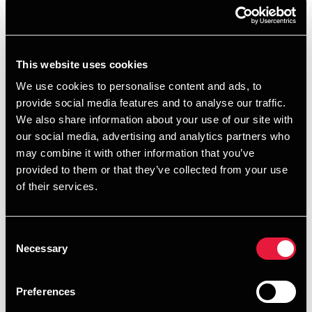
bundfradrag. Det kan lyde som en ulempe, men det er det
ikke nødvendigvis. Står ejeren helt eller delvist selv for
udlejningen, og/eller har denne et betydeligt omfang, kan
regnskabsmetoden faktisk godt være fordelagtig. Det
This website uses cookies
skyldes, at der efter denne metode kan fratrækkes den
We use cookies to personalise content and ads, to
andel af udgiften til grundskyld, som forholdsmæssigt kan
provide social media features and to analyse our traffic.
henføres til de udlejede uger, ligesom der kan opnås
We also share information about your use of our site with
nedslag i ejendomsværdiskatten for samme periode. Disse
our social media, advertising and analytics partners who
muligheder gælder ikke for dem, der bruger
may combine it with other information that you’ve
bundfradragsmetoden.
provided to them or that they’ve collected from your use
Regnskabsmetoden indebærer, at ejeren skal udarbejde et
of their services.
egentligt regnskab for udlejningen. Et regnskab, hvori
samtlige lejeindtægter inklusive betaling for el, vand og
varme samt for rengøring skal indgå, men hvor der også kan
Consent
Necessary
fratrækkes alle udgifter forbundet med udlejningen. I
Selection
regnskabet kan desuden fratrækkes afskrivninger på
udgifter til køb af møbler og andet inventar – bortset fra
Preferences
hårde hvidevarer – samt udgifter til vedligeholdelse af den