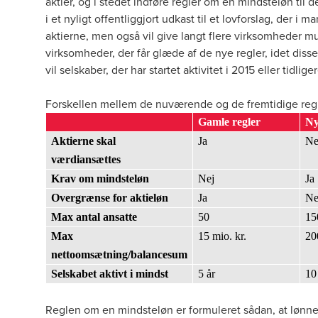
aktier, og i stedet indføre regler om en mindsteløn ti
i et nyligt offentliggjort
udkast til et lovforslag
, der i m
aktierne, men også vil give langt flere virksomheder mul
virksomheder, der får glæde af de nye regler, idet disse
vil selskaber, der har startet aktivitet i 2015 eller tidli
Forskellen mellem de nuværende og de fremtidige regler 
Gamle regler
Ny
Aktierne skal
Ja
Ne
værdiansættes
Krav om mindsteløn
Nej
Ja
Overgrænse for aktieløn
Ja
Ne
Max antal ansatte
50
15
Max
15 mio. kr.
20
nettoomsætning/balancesum
Selskabet aktivt i mindst
5 år
10
Reglen om en mindsteløn er formuleret sådan, at lønnen