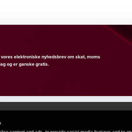
er vores elektroniske nyhedsbrev om skat, moms
g og er ganske gratis.
s
Mennesker, der hjæ
torsteder
ise content and ads, to provide social media features and to an