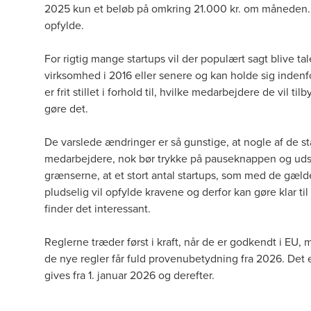
2025 kun et beløb på omkring 21.000 kr. om måneden.
opfylde.
For rigtig mange startups vil der populært sagt blive tale 
virksomhed i 2016 eller senere og kan holde sig inde
er frit stillet i forhold til, hvilke medarbejdere de vil t
gøre det.
De varslede ændringer er så gunstige, at nogle af de sta
medarbejdere, nok bør trykke på pauseknappen og udsky
grænserne, at et stort antal startups, som med de gælde
pludselig vil opfylde kravene og derfor kan gøre klar ti
finder det interessant.
Reglerne træder først i kraft, når de er godkendt i EU, 
de nye regler får fuld provenubetydning fra 2026. Det er
gives fra 1. januar 2026 og derefter.