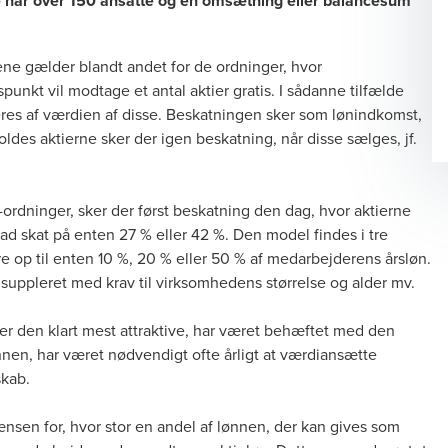
kke har over 150 ansatte og en omsætning eller balancesum
 ene gælder blandt andet for de ordninger, hvor
punkt vil modtage et antal aktier gratis. I sådanne tilfælde
eres af værdien af disse. Beskatningen sker som lønindkomst,
oldes aktierne sker der igen beskatning, når disse sælges, jf.
ordninger, sker der først beskatning den dag, hvor aktierne
ad skat på enten 27 % eller 42 %. Den model findes i tre
e op til enten 10 %, 20 % eller 50 % af medarbejderens årsløn.
 suppleret med krav til virksomhedens størrelse og alder mv.
r den klart mest attraktive, har været behæftet med den
nnen, har været nødvendigt ofte årligt at værdiansætte
lskab.
rænsen for, hvor stor en andel af lønnen, der kan gives som