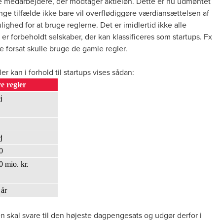
l de medarbejdere, der modtager aktieløn. Dette er nu udmøntet
ange tilfælde ikke bare vil overflødiggøre værdiansættelsen af
ighed for at bruge reglerne. Det er imidlertid ikke alle
 er forbeholdt selskaber, der kan klassificeres som startups. Fx
gere forsat skulle bruge de gamle regler.
kan i forhold til startups vises sådan:
e regler
j
j
0
0 mio. kr.
 år
 skal svare til den højeste dagpengesats og udgør derfor i