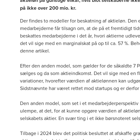
aktieløn på gunstige vilkår, hvis blot selskaberne i
på ikke over 200 mio. kr.
Der findes to modeller for beskatning af aktieløn. Den
medarbejderne får tilsagn om, at de på et fremtidigt tids
beskattes medarbejderne i det år, hvori aktierne udlev
det vil sige med en marginalskat på op til ca. 57 %. Beh
denne artikel
.
Efter den anden model, som gælder for de såkaldte 7 P-
sælges og da som aktieindkomst. Det vil sige med en fl
variationer, hvorefter værdien af aktielønnen kan udgør
Sidstnævnte har været rettet mod startups og er derfor
Den anden model, som set i et medarbejderperspektiv e
ulempe, at det, for at kunne opgøre værdien af aktielø
selskabets aktier. En svær ting i et ikke børsnoteret se
Tilbage i 2024 blev det politisk besluttet at afskaffe g