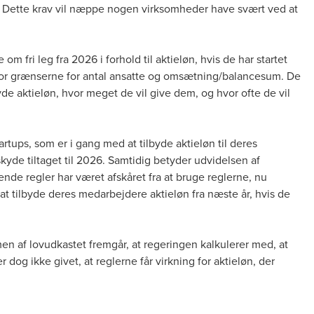
 Dette krav vil næppe nogen virksomheder have svært ved at
om fri leg fra 2026 i forhold til aktieløn, hvis de har startet
nfor grænserne for antal ansatte og omsætning/balancesum. De
ilbyde aktieløn, hvor meget de vil give dem, og hvor ofte de vil
rtups, som er i gang med at tilbyde aktieløn til deres
de tiltaget til 2026. Samtidig betyder udvidelsen af
nde regler har været afskåret fra at bruge reglerne, nu
l at tilbyde deres medarbejdere aktieløn fra næste år, hvis de
men af lovudkastet fremgår, at regeringen kalkulerer med, at
 dog ikke givet, at reglerne får virkning for aktieløn, der