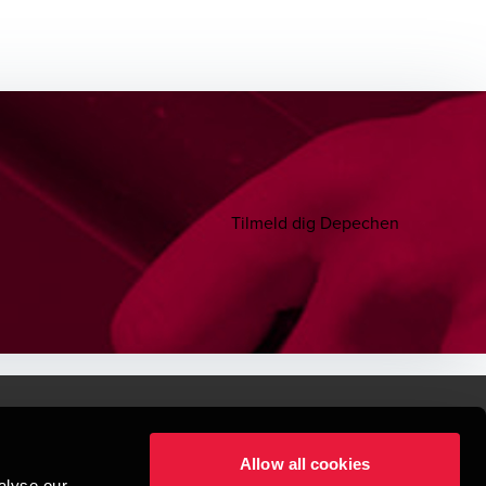
Tilmeld dig Depechen
Allow all cookies
lper mennesker
alyse our