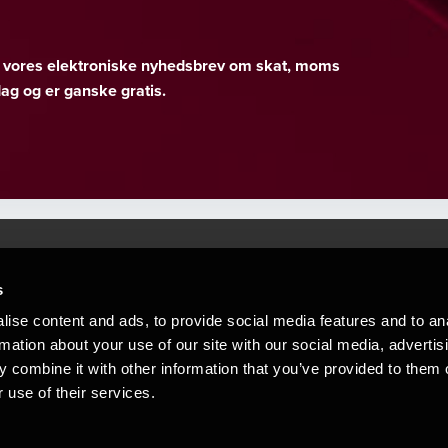
er vores elektroniske nyhedsbrev om skat, moms
g og er ganske gratis.
s
Mennesker, der hjæ
torsteder
ise content and ads, to provide social media features and to an
Vi mener, at enestående rådgivning
rmation about your use of our site with our social media, advertis
emap
 combine it with other information that you’ve provided to them o
stleblower
 use of their services.
Opens in a new window/tab
Copyright © 2026 BDO Statsautoriseret Re
Opens in a new window/tab
Opens in a new win
Opens in a 
er medlem af BDO International Limited - 
BDO-netværk bestående af uafhængige me