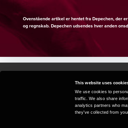
Ovenstående artikel er hentet fra Depechen, der 
og regnskab. Depechen udsendes hver anden onsda
This website uses cookie
Kontakt os
Kon
We use cookies to personal
traffic. We also share info
Juridisk og privatliv
Sit
analytics partners who may
Support
Whi
they’ve collected from your
Cookiepolitik