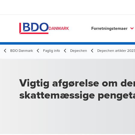
Forretningstemaer
DANMARK
BDO Danmark
Faglig info
Depechen
Depechen artikler 202
Vigtig afgørelse om de
skattemæssige penget