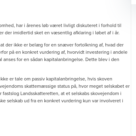
hed, har i årenes løb været livligt diskuteret i forhold til
 der imidlertid sket en væsentlig afklaring i løbet af i år.
 at der ikke er belæg for en snæver fortolkning af, hvad der
rfor på en konkret vurdering af, hvorvidt investering i andele
l anses for en sådan kapitalanbringelse. Dette blev i den
ikke er tale om passiv kapitalanbringelse, hvis skoven
skovejendoms skattemæssige status på, hvor meget selskabet er
år fastslog Landsskatteretten, at et selskabs skovejendom i
ke selskab ud fra en konkret vurdering kun var involveret i