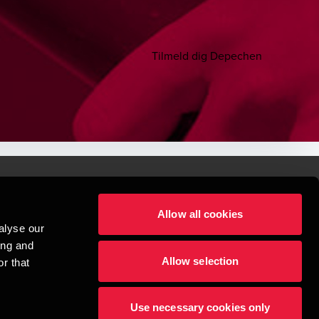
Tilmeld dig Depechen
Allow all cookies
lper mennesker
alyse our
 begynder med at opbygge enestående relationer.
ing and
Allow selection
r that
visionspartnerselskab, en danskejet rådgivnings- og revisionsvirksomhed, 
dow/tab
new window/tab
et UK-baseret selskab med begrænset hæftelse - og del af det internationale 
Use necessary cookies only
dlemsfirmaer. BDO er varemærke for både BDO-netværket og for alle BDO 