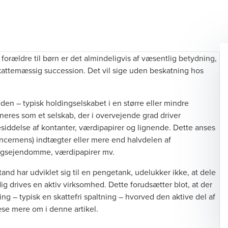
forældre til børn er det almindeligvis af væsentlig betydning,
skattemæssig succession. Det vil sige uden beskatning hos
eden – typisk holdingselskabet i en større eller mindre
neres som et selskab, der i overvejende grad driver
siddelse af kontanter, værdipapirer og lignende. Dette anses
koncernens) indtægter eller mere end halvdelen af
ningsejendomme, værdipapirer mv.
d har udviklet sig til en pengetank, udelukker ikke, at dele
g drives en aktiv virksomhed. Dette forudsætter blot, at der
g – typisk en skattefri spaltning – hvorved den aktive del af
læse mere om i
denne artikel
.