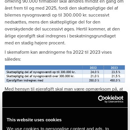
omkring 90.000 firmabiler skal ændres mindst én gang om
året frem til og med 2025, fordi den skattepligtige del af
bilernes nyvognsværdi op til 300.000 kr. successivt
nedsættes, mens den skattepligtige del for den
overskydende del successivt øges. Hertil kommer, at den
årlige ejerafgift skal indregnes i beskatningsgrundlaget
med en stadig højere procent.
I skemaform kan ændringerne fra 2022 til 2023 vises
således:
Med hensyn til ejerafgift skal man være opmærksom på, at
disse afgifter for det nye år er hævet med ca. 6 %. Det er
altså ikke muligt at anvende den i 2022 betalte ejerafgift
ved opgørelsen af den skattepligtige værdi af firmabilen i
2023.
This website uses cookies
For en bil med en nyvognsværdi på 450.000 kr., hvor
We use cookies to personalise content and ads, to