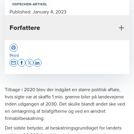
DEPECHEN-ARTIKEL
Published:
January 4, 2023
Forfattere
Print
Opens In A New Window/tab
Opens In A New Window/tab
Opens In A New Window/tab
Opens In A New Window/tab
Lars Bodín Jacobsen
Tilbage i 2020 blev der indgået en større politisk aftale,
Director, Tax Legal
hvis sigte var at skaffe 1 mio. grønne biler på landevejene
inden udgangen af 2030. Det skulle blandt andet ske ved
en omlægning af bilafgifterne og ved en ændret
firmabilbeskatning.
Det sidste betyder, at beskatningsgrundlaget for landets