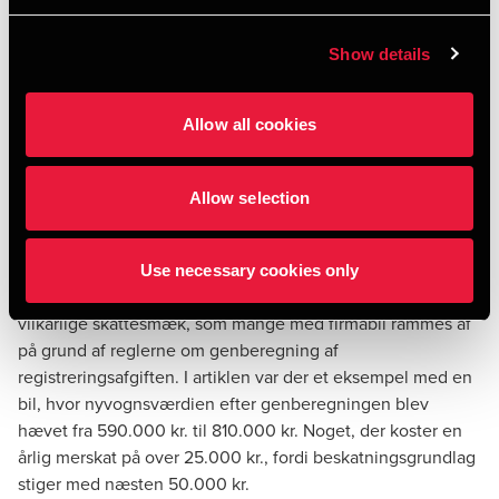
elbiler, jf.
denne artikel
om ændringerne.
Som følge af valgudskrivelsen nåede den politiske aftale
Show details
imidlertid aldrig at blive udmøntet i lovgivning. Ændringen
er derfor ikke trådt i kraft. Den nye regering har endnu ikke
meldt ud, hvilke planer den har på firmabilområdet, men
Allow all cookies
det kan næppe udelukkes, at ændringen rent faktisk ender
med at blive en realitet senere på året.
Allow selection
Genberegning af registreringsafgift
Use necessary cookies only
Dagbladet Børsen bragte for nylig en artikel om det
vilkårlige skattesmæk, som mange med firmabil rammes af
på grund af reglerne om genberegning af
registreringsafgiften. I artiklen var der et eksempel med en
bil, hvor nyvognsværdien efter genberegningen blev
hævet fra 590.000 kr. til 810.000 kr. Noget, der koster en
årlig merskat på over 25.000 kr., fordi beskatningsgrundlag
stiger med næsten 50.000 kr.