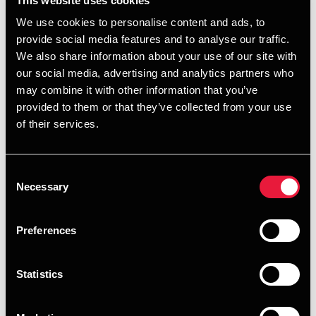
This website uses cookies
også for virksomheder, som hverken er moms- eller
We use cookies to personalise content and ads, to
lønsumspligtige.
provide social media features and to analyse our traffic.
Listen omfatter derfor så forskellige virksomheder som fx
We also share information about your use of our site with
læger, tandlæger, fysioterapeuter, massører, kiropraktorer,
our social media, advertising and analytics partners who
psykologer, bosteder, bloggere, bedemænd, kørelærere,
may combine it with other information that you’ve
taxavognmænd, privatskoler, kursusvirksomheder,
provided to them or that they’ve collected from your use
udlejningsvirksomheder, banker, forsikringsselskaber,
of their services.
fagforeninger, arbejdsgiverforeninger, zoologiske haver,
dyre- og blomsterparker samt kulturelle institutioner,
herunder museer og udstillinger. Reglerne gælder også for
Consent
Necessary
offentlige virksomheder (heriblandt kommuner og
Selection
regioner).
Preferences
Hvilke ydelser?
Statistics
Pligten til at betale erhvervelsesmoms gælder som
udgangspunkt for alle typer af ydelseskøb i udlandet. Der
skal dog ikke betales erhvervelsesmoms ved køb af nogle