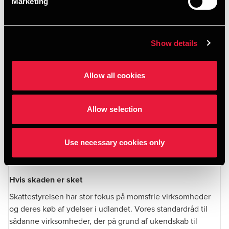
Marketing
få specifikke ydelser i udlandet, når disse også forbruges i
udlandet. Det gælder blandt andet hotelovernatninger,
restaurationsydelser, adgang til konferencer, messer og
Show details
sportsbegivenheder, leje af bil i under 30 dage samt
taxakørsel (personbefordring).
Som eksempel på udenlandske ydelseskøb, hvoraf der skal
Allow all cookies
betales dansk erhvervelsesmoms, kan nævnes ydelser, der
købes hos Facebook, Google, Apple, Dropbox, Adobe,
Microsoft og iCloud. Det gælder uanset, at købet måske
Allow selection
rent faktisk er faktureret med moms, fordi sælgeren
fejlagtigt tror, at salget sker til en dansk privatperson. Det
Use necessary cookies only
ser vi desværre en del tilfælde af.
Hvis skaden er sket
Skattestyrelsen har stor fokus på momsfrie virksomheder
og deres køb af ydelser i udlandet. Vores standardråd til
sådanne virksomheder, der på grund af ukendskab til