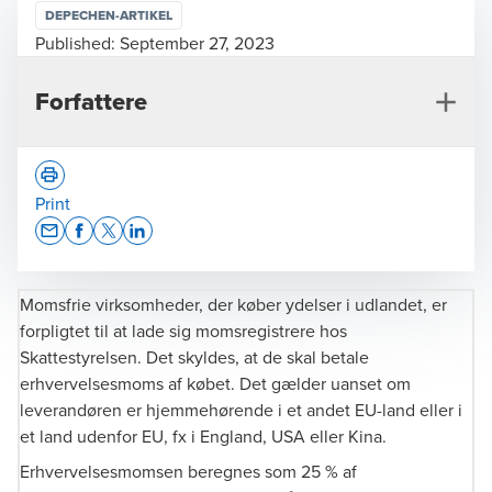
DEPECHEN-ARTIKEL
Published:
September 27, 2023
Forfattere
Print
Opens In A New Window/tab
Opens In A New Window/tab
Opens In A New Window/tab
Opens In A New Window/tab
Momsfrie virksomheder, der køber ydelser i udlandet, er
Lone Ravnholt Jensen
forpligtet til at lade sig momsregistrere hos
Director, Indirect Tax
Skattestyrelsen. Det skyldes, at de skal betale
erhvervelsesmoms af købet. Det gælder uanset om
leverandøren er hjemmehørende i et andet EU-land eller i
et land udenfor EU, fx i England, USA eller Kina.
Erhvervelsesmomsen beregnes som 25 % af