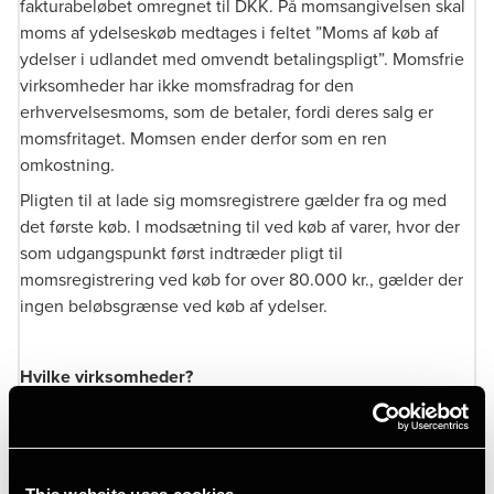
fakturabeløbet omregnet til DKK. På momsangivelsen skal
moms af ydelseskøb medtages i feltet ”Moms af køb af
ydelser i udlandet med omvendt betalingspligt”. Momsfrie
virksomheder har ikke momsfradrag for den
erhvervelsesmoms, som de betaler, fordi deres salg er
momsfritaget. Momsen ender derfor som en ren
omkostning.
Pligten til at lade sig momsregistrere gælder fra og med
det første køb. I modsætning til ved køb af varer, hvor der
som udgangspunkt først indtræder pligt til
momsregistrering ved køb for over 80.000 kr., gælder der
ingen beløbsgrænse ved køb af ydelser.
Hvilke virksomheder?
De momsfrie virksomheder, som skal momsregistreres ved
køb af ydelser i udlandet, omfatter i første række de
virksomheder, som betaler lønsumsafgift, fordi deres egne
ydelser er fritaget for momspligt, men momspligten gælder