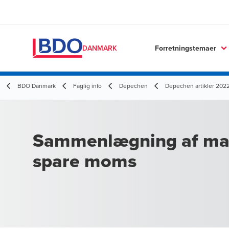
Forretningstemaer
DANMARK
BDO Danmark
Faglig info
Depechen
Depechen artikler 202
Sammenlægning af mat
spare moms