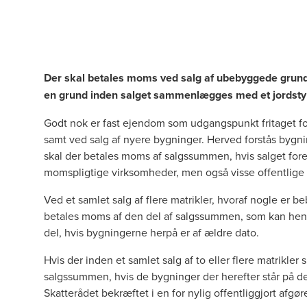
Der skal betales moms ved salg af ubebyggede grund
en grund inden salget sammenlægges med et jordstyk
Godt nok er fast ejendom som udgangspunkt fritaget 
samt ved salg af nyere bygninger. Herved forstås bygni
skal der betales moms af salgssummen, hvis salget foret
momspligtige virksomheder, men også visse offentlige i
Ved et samlet salg af flere matrikler, hvoraf nogle er
betales moms af den del af salgssummen, som kan henf
del, hvis bygningerne herpå er af ældre dato.
Hvis der inden et samlet salg af to eller flere matrikl
salgssummen, hvis de bygninger der herefter står på d
Skatterådet bekræftet i en for
nylig offentliggjort afgør