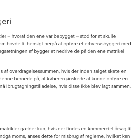
eri
ler – hvoraf den ene var bebygget – stod for at skulle
 som havde til hensigt herpå at opføre et erhvervsbyggeri med
gangsætningen af byggeriet nedrive de på den ene matrikel
ms af overdragelsessummen, hvis der inden salget skete en
denne beroede på, at køberen ønskede at kunne opføre en
å ibrugtagningstilladelse, hvis disse ikke blev lagt sammen.
trikler gælder kun, hvis der findes en kommerciel årsag til
dgå moms, anses dette for misbrug af reglerne, hvilket kan