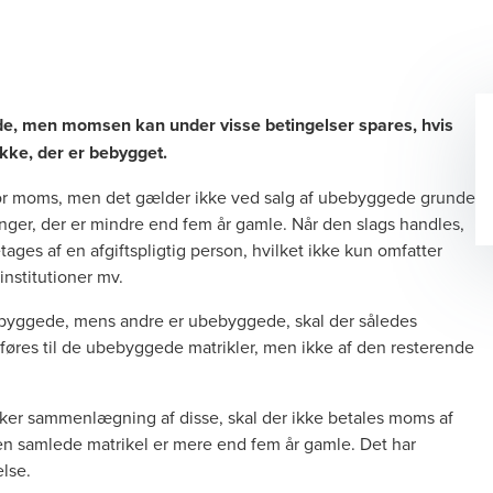
e, men momsen kan under visse betingelser spares, hvis
ke, der er bebygget.
for moms, men det gælder ikke ved salg af ubebyggede grunde
nger, der er mindre end fem år gamle. Når den slags handles,
ages af en afgiftspligtig person, hvilket ikke kun omfatter
nstitutioner mv.
 bebyggede, mens andre er ubebyggede, skal der således
øres til de ubebyggede matrikler, men ikke af den resterende
er sker sammenlægning af disse, skal der ikke betales moms af
en samlede matrikel er mere end fem år gamle. Det har
else
.