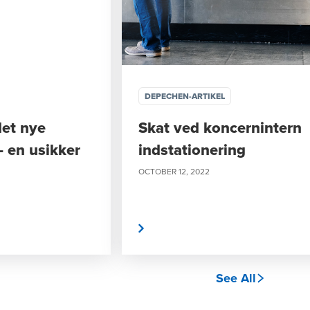
DEPECHEN-ARTIKEL
det nye
Skat ved koncernintern
– en usikker
indstationering
OCTOBER 12, 2022
Læs mere
See All