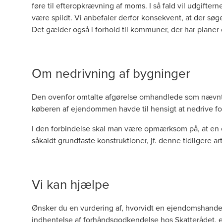
føre til efteropkrævning af moms. I så fald vil udgift
være spildt. Vi anbefaler derfor konsekvent, at der sø
Det gælder også i forhold til kommuner, der har planer
Om nedrivning af bygninger
Den ovenfor omtalte afgørelse omhandlede som nævnt 
køberen af ejendommen havde til hensigt at nedrive for
I den forbindelse skal man være opmærksom på, at en 
såkaldt grundfaste konstruktioner, jf.
denne tidligere art
Vi kan hjælpe
Ønsker du en vurdering af, hvorvidt en ejendomshande
indhentelse af forhåndsgodkendelse hos Skatterådet, er