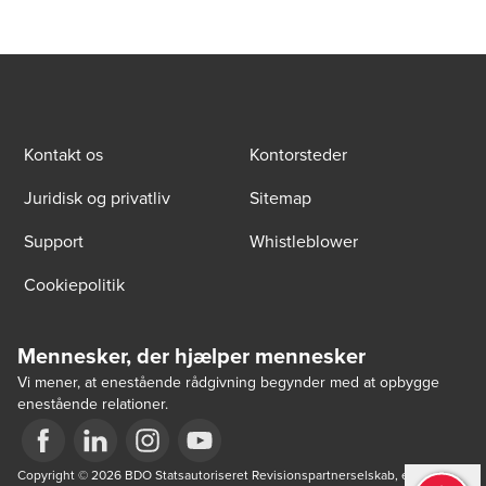
Kontakt os
Kontorsteder
Juridisk og privatliv
Sitemap
Support
Whistleblower
Cookiepolitik
Mennesker, der hjælper mennesker
Vi mener, at enestående rådgivning begynder med at opbygge
enestående relationer.
Opens in a new window/tab
Copyright © 2026 BDO Statsautoriseret Revisionspartnerselskab, en 
Opens in a new window/tab
Opens in a new window/tab
Opens in a new window/tab