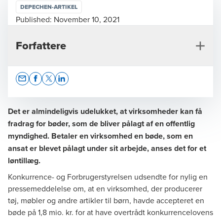
DEPECHEN-ARTIKEL
Published:
November 10, 2021
Forfattere
Opens In A New Window/tab
Opens In A New Window/tab
Opens In A New Window/tab
Opens In A New Window/tab
Det er almindeligvis udelukket, at virksomheder kan få
fradrag for bøder, som de bliver pålagt af en offentlig
myndighed. Betaler en virksomhed en bøde, som en
Martin William Boel Kristensen
ansat er blevet pålagt under sit arbejde, anses det for et
Partner, Tax Legal
løntillæg.
Konkurrence- og Forbrugerstyrelsen udsendte for nylig en
pressemeddelelse om, at en virksomhed, der producerer
tøj, møbler og andre artikler til børn, havde accepteret en
bøde på 1,8 mio. kr. for at have overtrådt konkurrencelovens