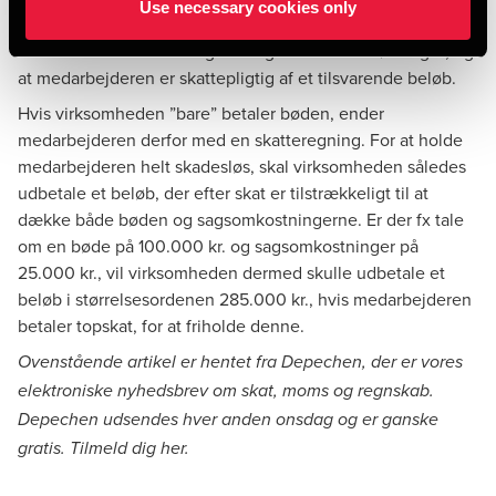
Use necessary cookies only
jf.
denne artikel
om en Uber-chauffør. Det betyder, at
virksomheden har fradrag for udgiften som en lønudgift, og
at medarbejderen er skattepligtig af et tilsvarende beløb.
Hvis virksomheden ”bare” betaler bøden, ender
medarbejderen derfor med en skatteregning. For at holde
medarbejderen helt skadesløs, skal virksomheden således
udbetale et beløb, der efter skat er tilstrækkeligt til at
dække både bøden og sagsomkostningerne. Er der fx tale
om en bøde på 100.000 kr. og sagsomkostninger på
25.000 kr., vil virksomheden dermed skulle udbetale et
beløb i størrelsesordenen 285.000 kr., hvis medarbejderen
betaler topskat, for at friholde denne.
Ovenstående artikel er hentet fra Depechen, der er vores
elektroniske nyhedsbrev om skat, moms og regnskab.
Depechen udsendes hver anden onsdag og er ganske
gratis. Tilmeld dig
her
.