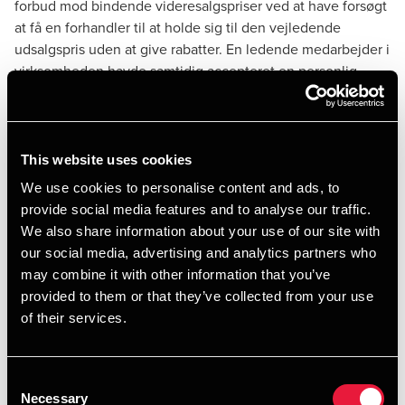
forbud mod bindende videresalgspriser ved at have forsøgt
at få en forhandler til at holde sig til den vejledende
udsalgspris uden at give rabatter. En ledende medarbejder i
virksomheden havde samtidig accepteret en personlig
bøde på 100.000 kr. for sin rolle i sagen.
Sagen er ikke enestående. Ganske mange offentlige
myndigheder kan efterhånden udskrive bøder af betydelig
This website uses cookies
størrelse. Det gælder fx Datatilsynet, som kan give endog
meget store bøder for selv mindre alvorlige overtrædelser
We use cookies to personalise content and ads, to
af GDPR-reglerne. Og på transportområdet udskrives der
provide social media features and to analyse our traffic.
jævnligt bøder for overtrædelse af blandt andet køre- og
We also share information about your use of our site with
hviletidsreglerne – både til chauffører og vognmænd.
our social media, advertising and analytics partners who
may combine it with other information that you’ve
provided to them or that they’ve collected from your use
Skattereglerne
of their services.
Praksis er ganske klar. Udgifter til bøder anses normalt
aldrig for fradragsberettigede, hverken som driftsudgifter
Consent
eller som et driftstab. Det gælder, selvom en bøde er nært
Necessary
Selection