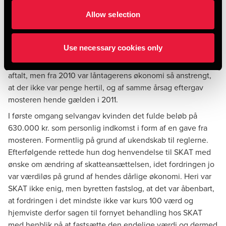
det tidspunkt, hvor den længstlevende af låntageren og
Allow selection
hendes ægtefælle var afgået ved døden. Det var altså
tanken, at gælden skulle indfries af boet efter den
længstlevende af ægtefællerne.
Use necessary cookies only
Frem til og med 2009 blev der betalt renter af lånet som
aftalt, men fra 2010 var låntagerens økonomi så anstrengt,
at der ikke var penge hertil, og af samme årsag eftergav
mosteren hende gælden i 2011.
I første omgang selvangav kvinden det fulde beløb på
630.000 kr. som personlig indkomst i form af en gave fra
mosteren. Formentlig på grund af ukendskab til reglerne.
Efterfølgende rettede hun dog henvendelse til SKAT med
ønske om ændring af skatteansættelsen, idet fordringen jo
var værdiløs på grund af hendes dårlige økonomi. Heri var
SKAT ikke enig, men byretten fastslog, at det var åbenbart,
at fordringen i det mindste ikke var kurs 100 værd og
hjemviste derfor sagen til fornyet behandling hos SKAT
med henblik på at fastsætte den endelige værdi og dermed