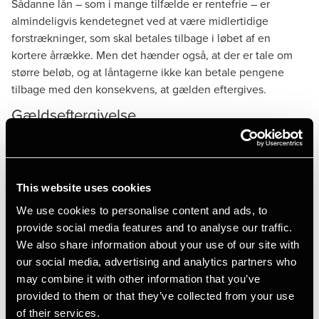
Sådanne lån – som i mange tilfælde er rentefrie – er
almindeligvis kendetegnet ved at være midlertidige
forstrækninger, som skal betales tilbage i løbet af en
kortere årrække. Men det hænder også, at der er tale om
større beløb, og at låntagerne ikke kan betale pengene
tilbage med den konsekvens, at gælden eftergives.
Gældseftergivelse
De skattemæssige konsekvenser for privatpersoner, der får
eftergivet gæld, afhænger af fordringens
(tilgodehavendets) værdi for kreditor på det tidspunkt, hvor
This website uses cookies
gælden eftergives.
We use cookies to personalise content and ads, to
Hvis fordringen er værdiløs, fordi skyldneren har pantsat
provide social media features and to analyse our traffic.
alle sine aktiver og i øvrigt er insolvent, er
We also share information about your use of our site with
gældseftergivelsen skattefri for skyldneren. Og långiveren
our social media, advertising and analytics partners who
har i så fald fradrag for sit tab, hvis dette overstiger et beløb
may combine it with other information that you’ve
på 2.000 kr., og lånet ikke er ydet til enten en forælder, et
provided to them or that they’ve collected from your use
barn, et barnebarn mv., men til et fjernere familiemedlem
of their services.
eller til en søster eller bror. Sidstnævnte betragtes nemlig