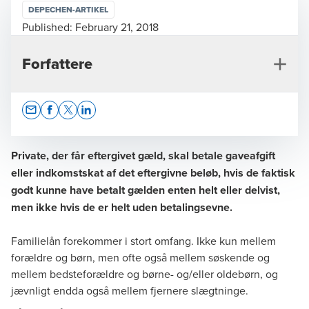
DEPECHEN-ARTIKEL
Published:
February 21, 2018
Forfattere
Opens In A New Window/tab
Opens In A New Window/tab
Opens In A New Window/tab
Opens In A New Window/tab
Private, der får eftergivet gæld, skal betale gaveafgift
eller indkomstskat af det eftergivne beløb, hvis de faktisk
godt kunne have betalt gælden enten helt eller delvist,
Stefan Bjerregaard
men ikke hvis de er helt uden betalingsevne.
Director, Tax Legal, Statsautoriseret revisor
Familielån forekommer i stort omfang. Ikke kun mellem
forældre og børn, men ofte også mellem søskende og
mellem bedsteforældre og børne- og/eller oldebørn, og
jævnligt endda også mellem fjernere slægtninge.