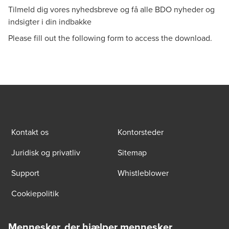
Tilmeld dig vores nyhedsbreve og få alle BDO nyheder og
indsigter i din indbakke
Please fill out the following form to access the download.
Kontakt os
Kontorsteder
Juridisk og privatliv
Sitemap
Support
Whistleblower
Cookiepolitik
Mennesker, der hjælper mennesker