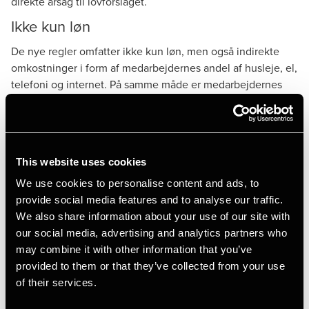
direkte årsag til lovforslaget.
Ikke kun løn
De nye regler omfatter ikke kun løn, men også indirekte
omkostninger i form af medarbejdernes andel af husleje, el,
telefoni og internet. På samme måde er medarbejdernes
rejseudgifter fx til undersøgelse af nye markeder omfattet,
hvilket faktisk er udtryk for en udvidelse af fradragsretten i
forhold til de tidligere regler.
Også bestyrelseshonorarer samt udgifter forbundet med
This website uses cookies
varetagelsen af bestyrelsesarbejdet er omfattet af de nye
We use cookies to personalise content and ads, to
regler.
provide social media features and to analyse our traffic.
Når det gælder salgsbonusser til egne medarbejdere, der
We also share information about your use of our site with
udbetales i forbindelse med et salg af aktiviteter og som
our social media, advertising and analytics partners who
hænger sammen med dette, er ligeledes omfattet, hvis
may combine it with other information that you’ve
virksomheden kan anses for rette omkostningsbærer.
provided to them or that they’ve collected from your use
Undtagelser
of their services.