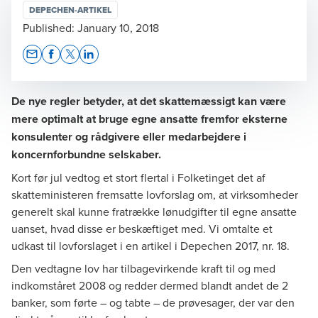
DEPECHEN-ARTIKEL
Published:
January 10, 2018
Opens In A New Window/tab
Opens In A New Window/tab
Opens In A New Window/tab
Opens In A New Window/tab
De nye regler betyder, at det skattemæssigt kan være
mere optimalt at bruge egne ansatte fremfor eksterne
konsulenter og rådgivere eller medarbejdere i
koncernforbundne selskaber.
Kort før jul vedtog et stort flertal i Folketinget det af
skatteministeren fremsatte lovforslag om, at virksomheder
generelt skal kunne fratrække lønudgifter til egne ansatte
uanset, hvad disse er beskæftiget med. Vi omtalte et
udkast til lovforslaget i en
artikel
i Depechen 2017, nr. 18.
Den vedtagne lov
har tilbagevirkende kraft til og med
indkomståret 2008 og redder dermed blandt andet de 2
banker, som førte – og tabte – de prøvesager, der var den