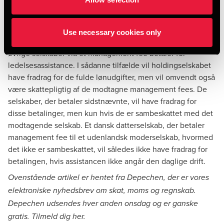
vilkårligt kan placere sine lønudgifter i et bestemt selskab.
Omvendt er der intet til hinder for, at man i koncerner kan
vælge at have fx den samlede ledelse og visse
Use necessary cookies only
nøglemedarbejdere ansat i et holdingselskab, således at de
øvrige selskaber via et management fee betaler for
ledelsesassistance. I sådanne tilfælde vil holdingselskabet
have fradrag for de fulde lønudgifter, men vil omvendt også
være skattepligtig af de modtagne management fees. De
selskaber, der betaler sidstnævnte, vil have fradrag for
disse betalinger, men kun hvis de er sambeskattet med det
modtagende selskab. Et dansk datterselskab, der betaler
management fee til et udenlandsk moderselskab, hvormed
det ikke er sambeskattet, vil således ikke have fradrag for
betalingen, hvis assistancen ikke angår den daglige drift.
Ovenstående artikel er hentet fra Depechen, der er vores
elektroniske nyhedsbrev om skat, moms og regnskab.
Depechen udsendes hver anden onsdag og er ganske
gratis. Tilmeld dig
her
.