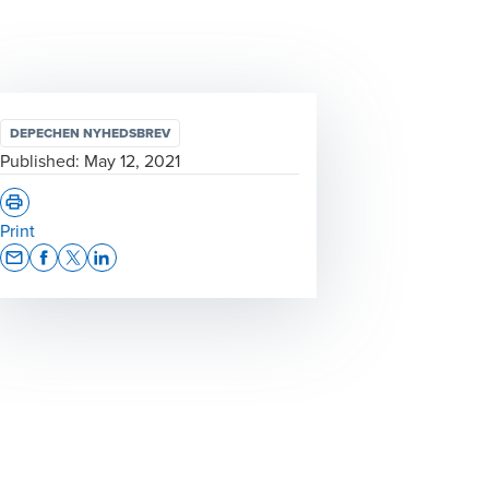
DEPECHEN NYHEDSBREV
Published:
May 12, 2021
Print
Opens In A New Window/tab
Opens In A New Window/tab
Opens In A New Window/tab
Opens In A New Window/tab