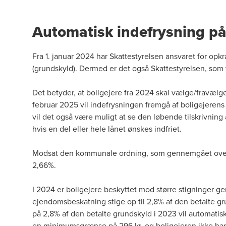
Automatisk indefrysning p
Fra 1. januar 2024 har Skattestyrelsen ansvaret for 
(grundskyld). Dermed er det også Skattestyrelsen, som 
Det betyder, at boligejere fra 2024 skal vælge/fravælge
februar 2025 vil indefrysningen fremgå af boligejerens 
vil det også være muligt at se den løbende tilskrivning af
hvis en del eller hele lånet ønskes indfriet.
Modsat den kommunale ordning, som gennemgået oven
2,66%.
I 2024 er boligejere beskyttet mod større stigninger 
ejendomsbeskatning stige op til 2,8% af den betalte gru
på 2,8% af den betalte grundskyld i 2023 vil automatisk
en minimumsgrænse på 296 kr. og boligejeren ikke har v