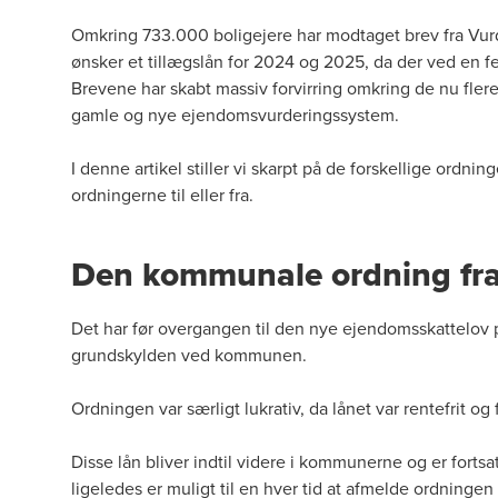
Omkring 733.000 boligejere har modtaget brev fra Vurde
ønsker et tillægslån for 2024 og 2025, da der ved en fej
Brevene har skabt massiv forvirring omkring de nu flere 
gamle og nye ejendomsvurderingssystem.
I denne artikel stiller vi skarpt på de forskellige ord
ordningerne til eller fra.
Den kommunale ordning fra
Det har før overgangen til den nye ejendomsskattelov pe
grundskylden ved kommunen.
Ordningen var særligt lukrativ, da lånet var rentefrit og
Disse lån bliver indtil videre i kommunerne og er fortsa
ligeledes er muligt til en hver tid at afmelde ordninge