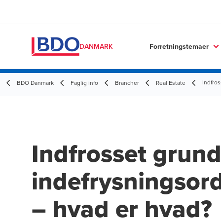
Forretningstemaer
DANMARK
Indfro
BDO Danmark
Faglig info
Brancher
Real Estate
Indfrosset grund
indefrysningsord
– hvad er hvad?