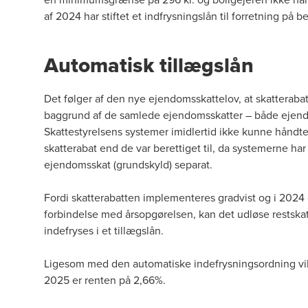
af 2024 har stiftet et indfrysningslån til forretning på be
Automatisk tillægslån
Det følger af den nye ejendomsskattelov, at skatteraba
baggrund af de samlede ejendomsskatter – både ejend
Skattestyrelsens systemer imidlertid ikke kunne håndte
skatterabat end de var berettiget til, da systemerne ha
ejendomsskat (grundskyld) separat.
Fordi skatterabatten implementeres gradvist og i 2024 o
forbindelse med årsopgørelsen, kan det udløse restskat 
indefryses i et tillægslån.
Ligesom med den automatiske indefrysningsordning vil ti
2025 er renten på 2,66%.