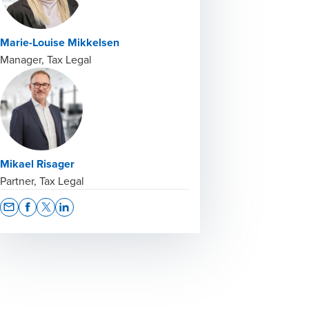
Marie-Louise Mikkelsen
Manager, Tax Legal
Mikael Risager
Partner, Tax Legal
Opens In A New Window/tab
Opens In A New Window/tab
Opens In A New Window/tab
Opens In A New Window/tab