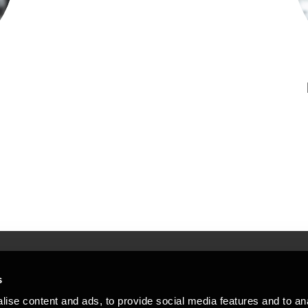
s
Mennesker, der hjæ
torsteder
ise content and ads, to provide social media features and to an