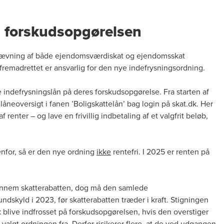
å forskudsopgørelsen
opkrævning af både ejendomsværdiskat og ejendomsskat
fremadrettet er ansvarlig for den nye indefrysningsordning.
 indefrysningslån på deres forskudsopgørelse. Fra starten af
låneoversigt i fanen ’Boligskattelån’ bag login på skat.dk. Her
 renter – og lave en frivillig indbetaling af et valgfrit beløb,
for, så er den nye ordning
ikke
rentefri. I 2025 er renten på
gennem skatterabatten, dog må den samlede
ndskyld i 2023, før skatterabatten træder i kraft. Stigningen
 blive indfrosset på forskudsopgørelsen, hvis den overstiger
algt ordningen fra. Derfor risikerer flere, at de ved udgangen