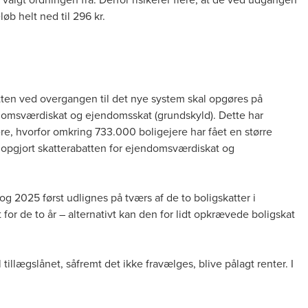
løb helt ned til 296 kr.
tten ved overgangen til det nye system skal opgøres på
omsværdiskat og ejendomsskat (grundskyld). Dette har
re, hvorfor omkring 733.000 boligejere har fået en større
r opgjort skatterabatten for ejendomsværdiskat og
g 2025 først udlignes på tværs af de to boligskatter i
for de to år – alternativt kan den for lidt opkrævede boligskat
llægslånet, såfremt det ikke fravælges, blive pålagt renter. I