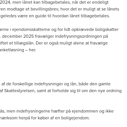
 2024, men lånet kan tilbagebetales, når det er endeligt
eren modtage et bevillingsbrev, hvor det er muligt at se lånets
r ligeledes være en guide til hvordan lånet tilbagebetales.
ngerne i ejendomsskatterne og for lidt opkrævede boligskatter
 31. december 2025 fravælger indefrysningsordningen på
iftet et tillægslån. Der er også muligt alene at fravælge
lanketløsning –
her
.
 af de forskellige indefrysninger og lån, både den gamle
 Skattestyrelsen, samt at forholde sig til om den nye ordning
fstås, men indefrysningerne hæfter på ejendommen og ikke
opmærksom herpå for køber af en boligejendom.