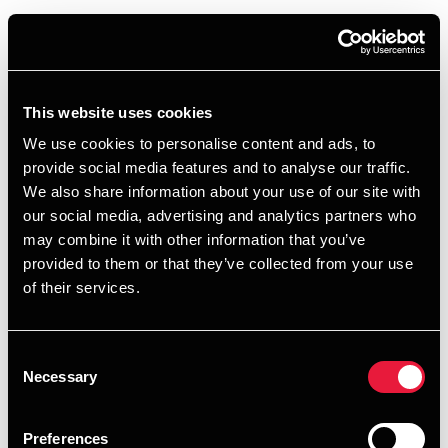
Kort fortalt:
Du beskattes i Danmark af alt, og der skal laves
dansk regnskab og selvangivelse hvert år.
This website uses cookies
Selskabskonstruktion: territorial
We use cookies to personalise content and ads, to
beskatning
provide social media features and to analyse our traffic.
We also share information about your use of our site with
Ejer du derimod gennem et dansk selskab (fx ApS eller
our social media, advertising and analytics partners who
A/S), bliver du som udgangspunkt omfattet af
may combine it with other information that you’ve
territorialbeskatning. Det betyder, at selskabet kun
provided to them or that they’ve collected from your use
beskattes i Danmark af dansk indkomst – ikke af den
of their services.
udenlandske. Indkomsten i udlandet bliver derfor typisk
kun beskattet dér. Dette kan give en mere forudsigelig og
ofte lavere samlet beskatning samt mindre administrativt
Consent
arbejde i Danmark.
Necessary
Selection
Preferences