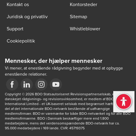
Kontakt os
Kontorsteder
Juridisk og privatliv
Sitemap
Support
Whistleblower
Cookiepolitik
Mennesker, der hjælper mennesker
Vi mener, at enestående rådgivning begynder med at opbygge
enestående relationer.
Opens in a new window/tab
Copyright © 2026 BDO Statsautoriseret Revisionspartnerselskab, en 
Opens in a new window/tab
Opens in a new window/tab
Opens in a new window/tab
danskejet rådgivnings- og revisionsvirksomhed, er medlem af BDO 
International Limited - et UK-baseret selskab med begrænset hæftelse - og 
del af det internationale BDO-netværk bestående af uafhængige 
medlemsfirmaer. BDO er varemærke for både BDO-netværket og for alle BDO 
medlemsfirmaerne. BDO i Danmark beskæftiger mere end 1.800 
medarbejdere, mens det verdensomspændende BDO-netværk har ca. 
95.000 medarbejdere i 169 lande. CVR: 45719375