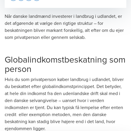
Opens In A New Window/tab
Opens In A New Window/tab
Opens In A New Window/tab
Opens In A New Window/tab
Når danske landmænd investerer i landbrug i udlandet, er
det afgørende at vælge den rigtige struktur – for
beskatningen bliver markant forskellig, alt efter om du ejer
Mikael Risager
som privatperson eller gennem selskab.
Partner, Tax Legal
Globalindkomstbeskatning som
person
Hvis du som privatperson køber landbrug i udlandet, bliver
du beskattet efter globalindkomstprincippet. Det betyder,
at hele din indkomst fra den udenlandske drift skal med i
den danske selvangivelse – uanset hvor i verden
indkomsten er tjent. Du kan typisk få lempelse efter enten
credit eller exemption metoden, men den danske
beskatning kan stadig blive højere end i det land, hvor
ejendommen ligger.