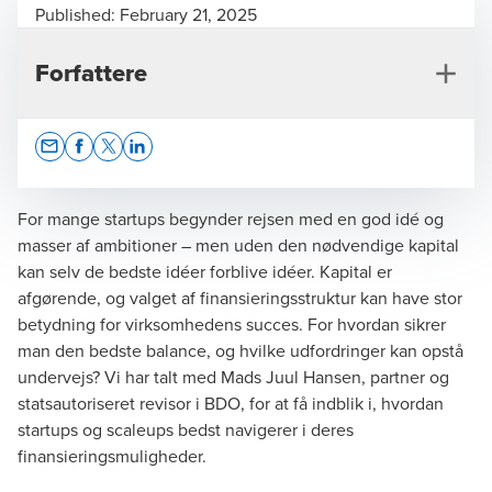
Published:
February 21, 2025
Forfattere
Opens In A New Window/tab
Opens In A New Window/tab
Opens In A New Window/tab
Opens In A New Window/tab
For mange startups begynder rejsen med en god idé og
masser af ambitioner – men uden den nødvendige kapital
kan selv de bedste idéer forblive idéer. Kapital er
Mads Juul Hansen
afgørende, og valget af finansieringsstruktur kan have stor
betydning for virksomhedens succes. For hvordan sikrer
Partner, Statsautoriseret revisor
man den bedste balance, og hvilke udfordringer kan opstå
undervejs? Vi har talt med Mads Juul Hansen, partner og
statsautoriseret revisor i BDO, for at få indblik i, hvordan
startups og scaleups bedst navigerer i deres
finansieringsmuligheder.