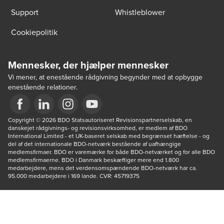
Support
Whistleblower
Cookiepolitik
Mennesker, der hjælper mennesker
Vi mener, at enestående rådgivning begynder med at opbygge
enestående relationer.
Opens in a new window/tab
Copyright © 2026 BDO Statsautoriseret Revisionspartnerselskab, en 
Opens in a new window/tab
Opens in a new window/tab
Opens in a new window/tab
danskejet rådgivnings- og revisionsvirksomhed, er medlem af BDO 
International Limited - et UK-baseret selskab med begrænset hæftelse - og 
del af det internationale BDO-netværk bestående af uafhængige 
medlemsfirmaer. BDO er varemærke for både BDO-netværket og for alle BDO 
medlemsfirmaerne. BDO i Danmark beskæftiger mere end 1.800 
medarbejdere, mens det verdensomspændende BDO-netværk har ca. 
95.000 medarbejdere i 169 lande. CVR: 45719375