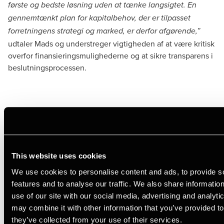
første og bedste løsning uden at tænke langsigtet. En
gennemtænkt plan for kapitalbehov, der er tilpasset
forretningens strategi og marked, er derfor afgørende,”
udtaler Mads og understreger vigtigheden af at være kritisk
overfor finansieringsmulighederne og at sikre transparens i
beslutningsprocessen.
Gør din startup investeringsklar
Når en startup ønsker at tiltrække investorer, er det ikke
kun vigtigt at have en god idé – virksomheden skal også
This website uses cookies
fremstå investeringsklar. Det handler om at have styr på
We use cookies to personalise content and ads, to provide s
både de økonomiske nøgletal og den strategiske plan for,
features and to analyse our traffic. We also share informatio
hvordan kapitalen skal anvendes.
use of our site with our social media, advertising and analyt
”Det er ligesom at sælge et hus. Det skal være
may combine it with other information that you’ve provided to
præsentabelt, gennemskueligt og i orden, så investorerne
they’ve collected from your use of their services.