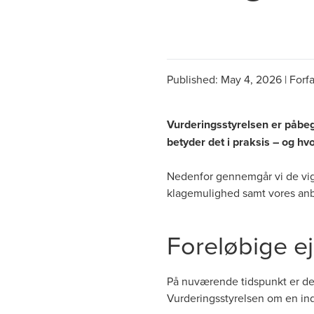
Published:
May 4, 2026
|
Forfa
Vurderingsstyrelsen er påbe
betyder det i praksis – og hv
Nedenfor gennemgår vi de vigt
klagemulighed samt vores anb
Foreløbige e
På nuværende tidspunkt er der
Vurderingsstyrelsen om en in