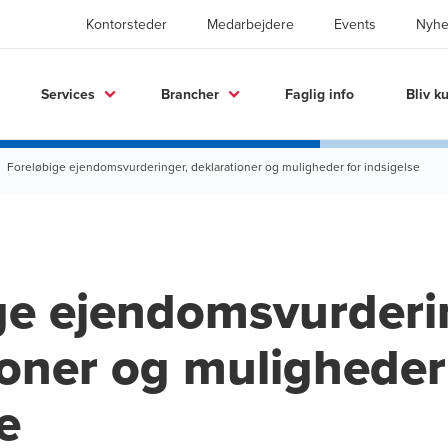
Kontorsteder
Medarbejdere
Events
Nyhe
Services
Brancher
Faglig info
Bliv k
Foreløbige ejendomsvurderinger, deklarationer og muligheder for indsigelse
ge ejendomsvurderi
ioner og muligheder
e