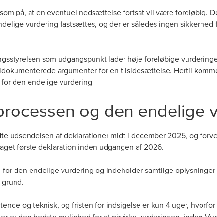
om på, at en eventuel nedsættelse fortsat vil være foreløbig. De
ndelige vurdering fastsættes, og der er således ingen sikkerhed
ringsstyrelsen som udgangspunkt lader høje foreløbige vurderinge
ldokumenterede argumenter for en tilsidesættelse. Hertil kommer
 for den endelige vurdering.
processen og den endelige 
e udsendelsen af deklarationer midt i december 2025, og forvente
get første deklaration inden udgangen af 2026.
 for den endelige vurdering og indeholder samtlige oplysninger
l grund.
nde og teknisk, og fristen for indsigelse er kun 4 uger, hvorfor d
 der er den bedste mulighed for at påvirke vurderingen, inden Vur