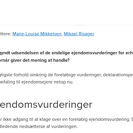
ttere
:
Marie-Louise Mikkelsen
,
Mikael Risager
gyndt udsendelsen af de endelige ejendomsvurderinger for 
ornår giver det mening at handle?
igste forhold omkring de foreløbige vurderinger, deklarationsp
efaling til ejendomsejere netop nu.
jendomsvurderinger
 ikke adgang til at klage over en foreløbig ejendomsvurdering.
dledende nedsættelse af vurderingen.