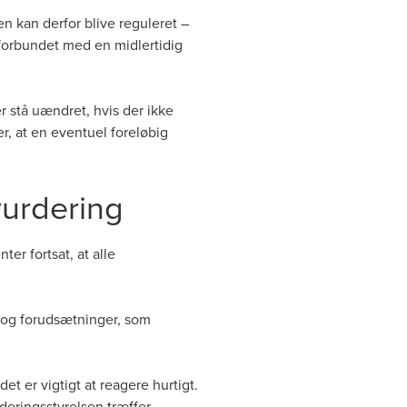
n kan derfor blive reguleret –
 forbundet med en midlertidig
r stå uændret, hvis der ikke
, at en eventuel foreløbig
vurdering
r fortsat, at alle
 og forudsætninger, som
et er vigtigt at reagere hurtigt.
deringsstyrelsen træffer