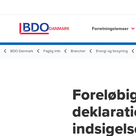
Forretningstemaer
DANMARK
BDO Danmark
Faglig info
Brancher
Energi og forsyning
Foreløbi
deklarat
indsigels