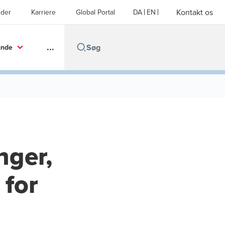
Kontakt os
der
Karriere
Global Portal
DA
EN
...
unde
nger,
 for