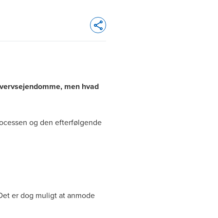
Opens In A New Window/tab
erhvervsejendomme, men hvad
rocessen og den efterfølgende
 Det er dog muligt at anmode