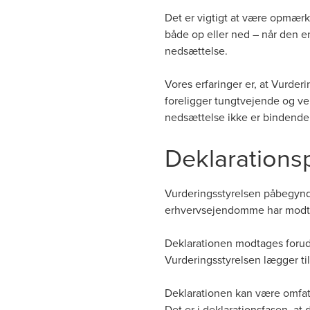
Det er vigtigt at være opmærks
både op eller ned – når den e
nedsættelse.
Vores erfaringer er, at Vurde
foreligger tungtvejende og ve
nedsættelse ikke er bindende
Deklarations
Vurderingsstyrelsen påbegyndt
erhvervsejendomme har modta
Deklarationen modtages forud
Vurderingsstyrelsen lægger ti
Deklarationen kan være omfatte
Det er i deklarationsfasen, at