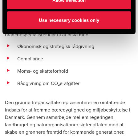
Allow selection
gennem andre tiltag på landbrugsområdet.
Som et af landets førende konsulenthuse inden for
Use necessary cookies only
rådgivning af den offentlige sektor står vores
branchespecialister klar til at bistå med:
Økonomisk og strategisk rådgivning
Compliance
Moms- og skatteforhold
Rådgivning om CO₂e-afgifter
Den grønne trepartsaftale repræsenterer en omfattende
indsats for at fremme bæredygtighed og miljøbeskyttelse i
Danmark. Gennem samarbejde mellem regeringen,
landbruget og naturorganisationer sigter aftalen mod at
skabe en grønnere fremtid for kommende generationer.