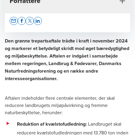
Forfattere
Opens In A New Window/tab
Opens In A New Window/tab
Opens In A New Window/tab
Opens In A New Window/tab
Den grønne trepartsaftale trådte i kraft i november 2024
og markerer et betydeligt skridt mod øget bæredygtighed
og miljøbeskyttelse. Aftalen er indgået i samarbejde
Søren Peter Nielsen
mellem regeringen, Landbrug & Fødevarer, Danmarks
Partner, Statsautoriseret revisor
Naturfredningsforening og en række andre
interesseorganisationer.
Aftalen indeholder flere centrale elementer, der skal
reducere landbrugets miljøpåvirkning og fremme
naturbeskyttelse, herunder:
Morten Steen Trads
Senior Manager, HD
Reduktion af kvælstofudledning:
Landbruget skal
reducere kvælstofudledningen med 13.780 ton inden