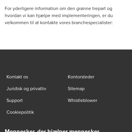
For yderligere information om den grønne trepart og
hvordan vi kan hjælpe med implementeringen, er du
velkommen til at kontakte vores branchespecialister:
Kontakt os
Kontorsteder
Juridisk og privatliv
Sitemap
Support
Whistleblower
Cookiepolitik
Mennesker, der hjælper mennesker