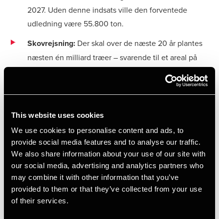
2027. Uden denne indsats ville den forventede
udledning være 55.800 ton.
Skovrejsning:
Der skal over de næste 20 år plantes
næsten én milliard træer – svarende til et areal på
størrelse med Fyn. Der afsættes 43 mia. kr. til opkøb
og omlægning af eksisterende landbrugsjord med
målet om at omlægge 10 % af Danmarks samlede
areal til natur og skov inden 2045.
This website uses cookies
CO₂e-afgift:
Fra 2030 skal landmænd betale 120 kr.
We use cookies to personalise content and ads, to
provide social media features and to analyse our traffic.
pr. ton CO₂, stigende til 300 kr. pr. ton CO₂ i 2035.
We also share information about your use of our site with
our social media, advertising and analytics partners who
Aftalen opdeles i 23 lokale treparter, hvor hver
may combine it with other information that you’ve
deltagerkreds består af repræsentanter fra kommuner,
provided to them or that they’ve collected from your use
lokale landbrugsorganisationer, naturorganisationer og
of their services.
Naturstyrelsen. De lokale grønne treparter er ikke juridiske