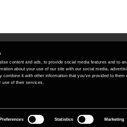
s
Mennesker, der hjæ
torsteder
ise content and ads, to provide social media features and to an
Vi mener, at enestående rådgivning
rmation about your use of our site with our social media, advertis
emap
 combine it with other information that you’ve provided to them o
stleblower
 use of their services.
Opens in a new window/tab
Copyright © 2026 BDO Statsautoriseret Re
Opens in a new window/tab
Opens in a new win
Opens in a 
er medlem af BDO International Limited - 
BDO-netværk bestående af uafhængige me
medlemsfirmaerne. BDO i Danmark besk
netværk har ca. 95.000 medarbejdere i 1
Preferences
Statistics
Marketing