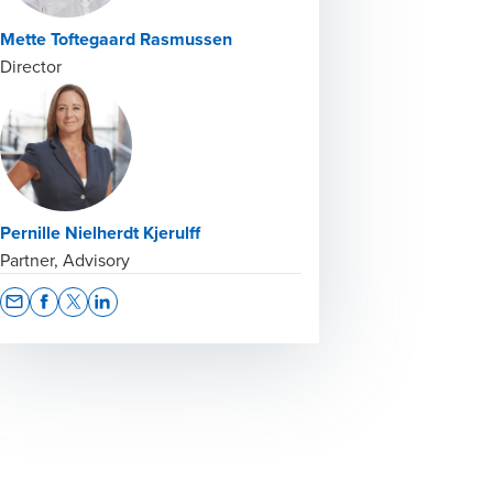
Mette Toftegaard Rasmussen
Director
Pernille Nielherdt Kjerulff
Partner, Advisory
Opens In A New Window/tab
Opens In A New Window/tab
Opens In A New Window/tab
Opens In A New Window/tab