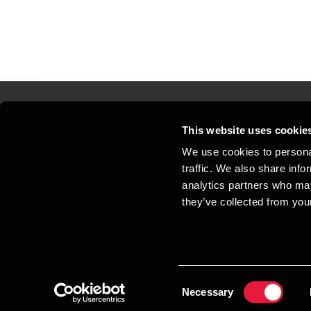
This website uses cookie
Kontakt os
Kon
We use cookies to personal
traffic. We also share info
Juridisk og privatliv
Sit
analytics partners who may
Support
Whi
they’ve collected from your
Cookiepolitik
Consent
Necessary
Selection