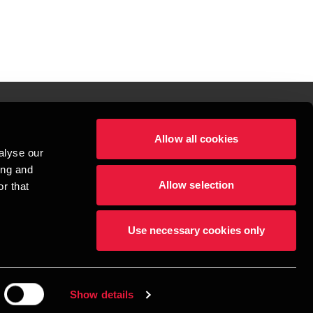
Allow all cookies
lper mennesker
alyse our
 begynder med at opbygge enestående relationer.
ing and
Allow selection
r that
visionspartnerselskab, en danskejet rådgivnings- og revisionsvirksomhed, 
dow/tab
new window/tab
et UK-baseret selskab med begrænset hæftelse - og del af det internationale 
Use necessary cookies only
dlemsfirmaer. BDO er varemærke for både BDO-netværket og for alle BDO 
æftiger mere end 1.800 medarbejdere, mens det verdensomspændende BDO-
69 lande. CVR: 45719375
Show details