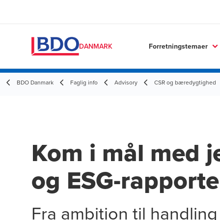
Forretningstemaer
DANMARK
BDO Danmark
Faglig info
Advisory
CSR og bæredygtighed
Kom i mål med j
og ESG-rapporte
Fra ambition til handling