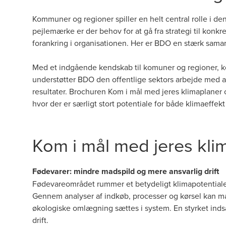
Kommuner og regioner spiller en helt central rolle i d
pejlemærke er der behov for at gå fra strategi til konkre
forankring i organisationen. Her er BDO en stærk sama
Med et indgående kendskab til komuner og regioner, k
understøtter BDO den offentlige sektors arbejde med a
resultater. Brochuren Kom i mål med jeres klimaplaner o
hvor der er særligt stort potentiale for både klimaeffek
Kom i mål med jeres kli
Fødevarer: mindre madspild og mere ansvarlig drift
Fødevareområdet rummer et betydeligt klimapotentiale
Gennem analyser af indkøb, processer og kørsel kan m
økologiske omlægning sættes i system. En styrket indsa
drift.