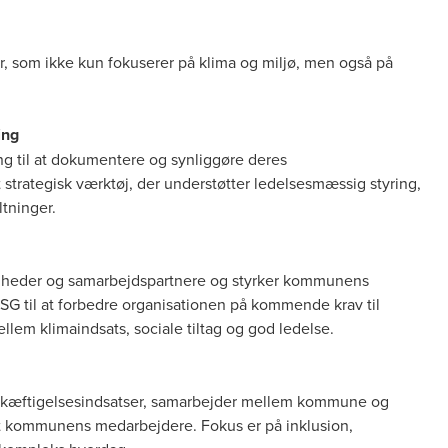
, som ikke kun fokuserer på klima og miljø, men også på
ling
ng til at dokumentere og synliggøre deres
trategisk værktøj, der understøtter ledelsesmæssig styring,
ltninger.
omheder og samarbejdspartnere og styrker kommunens
ESG til at forbedre organisationen på kommende krav til
m klimaindsats, sociale tiltag og god ledelse.
eskæftigelsesindsatser, samarbejder mellem kommune og
dt kommunens medarbejdere. Fokus er på inklusion,