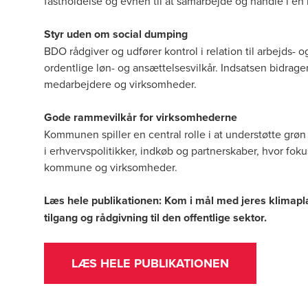
fastholdelse og evnen til at samarbejde og handle i e
Styr uden om social dumping
BDO rådgiver og udfører kontrol i relation til arbejds- og
ordentlige løn- og ansættelsesvilkår. Indsatsen bidrage
medarbejdere og virksomheder.
Gode rammevilkår for virksomhederne
Kommunen spiller en central rolle i at understøtte grøn 
i erhvervspolitikker, indkøb og partnerskaber, hvor fo
kommune og virksomheder.
Læs hele publikationen: Kom i mål med jeres klimapl
tilgang og rådgivning til den offentlige sektor.
LÆS HELE PUBLIKATIONEN