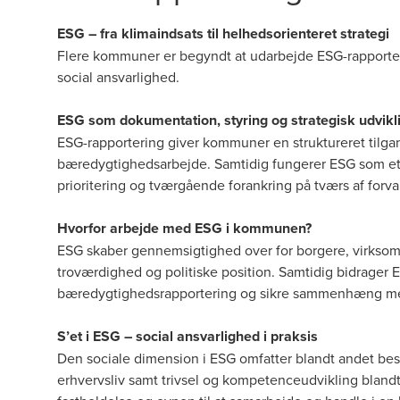
ESG – fra klimaindsats til helhedsorienteret strategi
Flere kommuner er begyndt at udarbejde ESG-rapporter
social ansvarlighed.
ESG som dokumentation, styring og strategisk udvik
ESG-rapportering giver kommuner en struktureret tilga
bæredygtighedsarbejde. Samtidig fungerer ESG som et s
prioritering og tværgående forankring på tværs af forva
Hvorfor arbejde med ESG i kommunen?
ESG skaber gennemsigtighed over for borgere, virks
troværdighed og politiske position. Samtidig bidrager 
bæredygtighedsrapportering og sikre sammenhæng melle
S’et i ESG – social ansvarlighed i praksis
Den sociale dimension i ESG omfatter blandt andet b
erhvervsliv samt trivsel og kompetenceudvikling blan