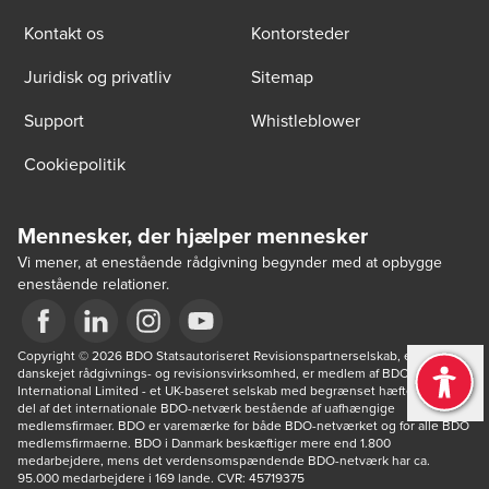
Kontakt os
Kontorsteder
Juridisk og privatliv
Sitemap
Support
Whistleblower
Cookiepolitik
Mennesker, der hjælper mennesker
Vi mener, at enestående rådgivning begynder med at opbygge
enestående relationer.
Opens in a new window/tab
Copyright © 2026 BDO Statsautoriseret Revisionspartnerselskab, en 
Opens in a new window/tab
Opens in a new window/tab
Opens in a new window/tab
danskejet rådgivnings- og revisionsvirksomhed, er medlem af BDO 
International Limited - et UK-baseret selskab med begrænset hæftelse - og 
del af det internationale BDO-netværk bestående af uafhængige 
medlemsfirmaer. BDO er varemærke for både BDO-netværket og for alle BDO 
medlemsfirmaerne. BDO i Danmark beskæftiger mere end 1.800 
medarbejdere, mens det verdensomspændende BDO-netværk har ca. 
95.000 medarbejdere i 169 lande. CVR: 45719375