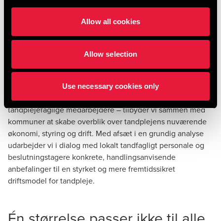
udgifterne følger med. I enkelte kommuner har man forsøgt
at vende udviklingen og løse flere tandplejeopgaver i egne
Allow all cookies
klinikker via rekruttering af tandlæger – men dette
forudsætter, at kommunen har mulighed for at rekruttere.
Allow selection
Vi har de seneste år rådgivet flere kommuner om
organisering og styring af tandplejen. I en involverende og
gennemsigtig analyseproces med kommunens økonomi-
Use necessary cookies only
og fagforvaltning – herunder med overtandlægen og
tandplejefaglige medarbejdere – tilbyder vi sammen med
kommuner at skabe overblik over tandplejens nuværende
økonomi, styring og drift. Med afsæt i en grundig analyse
udarbejder vi i dialog med lokalt tandfagligt personale og
beslutningstagere konkrete, handlingsanvisende
anbefalinger til en styrket og mere fremtidssikret
driftsmodel for tandpleje.
Én størrelse passer ikke til alle