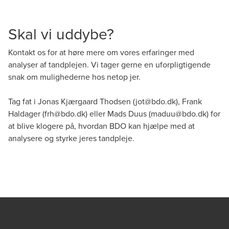
Skal vi uddybe?
Kontakt os for at høre mere om vores erfaringer med
analyser af tandplejen. Vi tager gerne en uforpligtigende
snak om mulighederne hos netop jer.
Tag fat i Jonas Kjærgaard Thodsen (
jot@bdo.dk
), Frank
Haldager (
frh@bdo.dk
) eller Mads Duus (
maduu@bdo.dk
) for
at blive klogere på, hvordan BDO kan hjælpe med at
analysere og styrke jeres tandpleje.