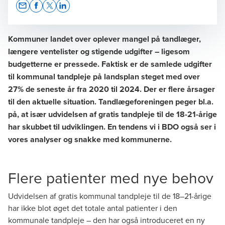
Opens In A New Window/tab
Opens In A New Window/tab
Opens In A New Window/tab
Opens In A New Window/tab
Kommuner landet over oplever mangel på tandlæger,
længere ventelister og stigende udgifter – ligesom
budgetterne er pressede. Faktisk er de samlede udgifter
Frank Haldager
til kommunal tandpleje på landsplan steget med over
Director
27% de seneste år fra 2020 til 2024. Der er flere årsager
til den aktuelle situation. Tandlægeforeningen peger bl.a.
på, at især udvidelsen af gratis tandpleje til de 18-21-årige
har skubbet til udviklingen. En tendens vi i BDO også ser i
vores analyser og snakke med kommunerne.
Jonas Kjærgaard Thodsen
Flere patienter med nye behov
Senior Manager
Udvidelsen af gratis kommunal tandpleje til de 18–21-årige
har ikke blot øget det totale antal patienter i den
kommunale tandpleje – den har også introduceret en ny