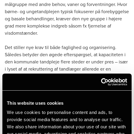
målgruppe med andre behov, vaner og forventninger. Hvor
børne- og ungetandplejen typisk fokuserer på forebyggelse
Mads Møller Duus
og basale behandlinger, kræver den nye gruppe i højere
Senior Consultant
grad mere komplekse indgreb såsom fx fjernelse af
visdomstænder.
Det stiller nye krav til både faglighed og organisering.
Således betyder den øgede efterspørgsel, at kapaciteten i
den kommunale tandpleje flere steder er under pres – især
i lyset af at rekruttering af tandlæger allerede er en
udfordring flere steder. Derfor står flere kommuner over for
nødvendige både faglige og organisatoriske tilpasninger i
de kommende år.
This website uses cookies
Derudover opleves det, at den udvidede målgruppe
udfordrer tandplejens økonomi, da de 18-21-årige ofte
We use cookies to personalise content and ads, to
kræver mere ressourcekrævende behandlingsforløb
provide social media features and to analyse our traffic.
involverende fordyrende specialistkompetencer. En
We also share information about your use of our site with
udfordrende udvikling, da tandplejens økonomi i forvejen
our social media, advertising and analytics partners who