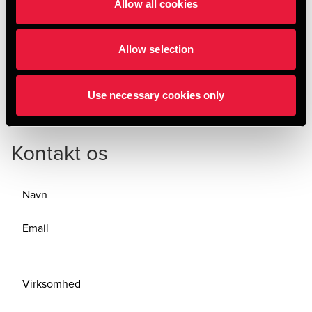
Allow all cookies
udsatte borgere.
Løbende at evaluere og samle op på læring og
Allow selection
sociale, organisatoriske og økonomiske effekter af
partnerskabets indsatser. Derudover justeringer,
videreudvikling og skalering af partnerskaberne.
Use necessary cookies only
Kontakt os
Navn
Email
Virksomhed