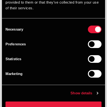
Designe løsninger, der sikrer en lokal meningsfuld
provided to them or that they’ve collected from your use
partnerskabsmodel for jer, hvor BDO kan være den
of their services.
part, som kan give en neutral facilitering af
udviklingen og risikostyringen af partnerskabet.
Consent
Necessary
Selection
Søge midler fra fonde til at understøtte udviklingen
og afprøvning af partnerskaber med civilsamfund og
virksomheder.
Preferences
Opkvalificere og kompetenceudvikle medarbejdere
Statistics
og ledere med henblik på at skabe fælles
forståelsesramme og kompetencer til at facilitere
samskabende processer og værktøjer til at
Marketing
understøtte samarbejdet i partnerskaber.
Opbygge en organisering og styring i kommunen,
Show details
som er gearet til at indgå i et tæt samarbejde med
civilsamfund og virksomheder om indsatsen for