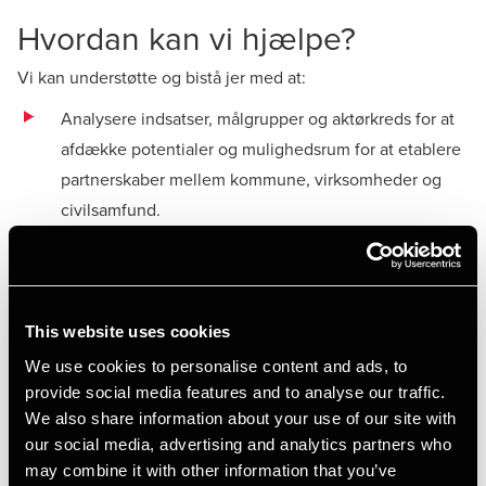
Hvordan kan vi hjælpe?
Vi kan understøtte og bistå jer med at:
Analysere indsatser, målgrupper og aktørkreds for at
afdække potentialer og mulighedsrum for at etablere
partnerskaber mellem kommune, virksomheder og
civilsamfund.
Facilitere, stimulere og konkretisere den politiske og
ledelsesmæssige drøftelse af mål, strategier og
planer for etablering af partnerskaber.
This website uses cookies
Involvere virksomheder, civilsamfundsaktører og
We use cookies to personalise content and ads, to
udsatte borgere i arbejdet med at udvikle og sætte
provide social media features and to analyse our traffic.
gode rammer for indholdet i og samarbejdet om
We also share information about your use of our site with
our social media, advertising and analytics partners who
partnerskaber.
may combine it with other information that you’ve