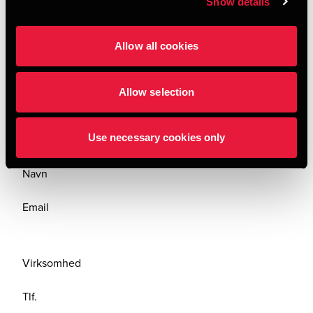
Show details
og optræningsforløb for unge, hvor virksomheden i
forløbet skaber et job til den unge og motiverer den
Allow all cookies
unge for opkvalificering mv.
Allow selection
Kontakt os
Use necessary cookies only
Navn
Email
Virksomhed
Tlf.