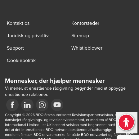
Kontakt os
Kontorsteder
Juridisk og privatliv
Sitemap
Support
Whistleblower
Cookiepolitik
Mennesker, der hjælper mennesker
Vi mener, at enestående rådgivning begynder med at opbygge
enestående relationer.
Opens in a new window/tab
Copyright © 2026 BDO Statsautoriseret Revisionspartnerselskab, en 
Opens in a new window/tab
Opens in a new window/tab
Opens in a new window/tab
danskejet rådgivnings- og revisionsvirksomhed, er medlem af BDO 
International Limited - et UK-baseret selskab med begrænset hæftelse - og 
del af det internationale BDO-netværk bestående af uafhængige 
medlemsfirmaer. BDO er varemærke for både BDO-netværket og for alle BDO 