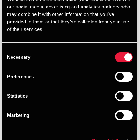
ungegrupper med sigte på at møde de unges behov,
our social media, advertising and analytics partners who
skabe gode resultater og reducere
may combine it with other information that you’ve
ressourceforbruget og de samlede udgifter til
provided to them or that they’ve collected from your use
indsatsen.
of their services.
Involvere unge, virksomheder og samarbejdspartnere
i arbejdet med at nytænke og udvikle fremtidens
Consent
Necessary
Selection
ungeindsats.
Udvikle og implementere nye indsatser for de unge
Preferences
herunder eksempelvis Ungeløftet og IPS.
partnerskaber med virksomheder om at træne unge,
Statistics
flere unge i fritidsjob, en styrket FGU, løft af
erhvervsuddannelserne, juniormesterlærer og
skolepraktik mv.
Marketing
Etablere og drive et netværk af virksomheder, der er
åbne for at etablere flerårige målrettede indslusning