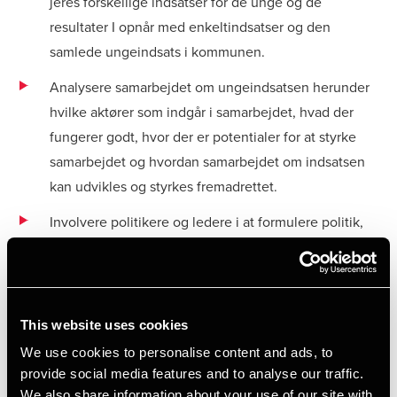
jeres forskellige indsatser for de unge og de
resultater I opnår med enkeltindsatser og den
samlede ungeindsats i kommunen.
Analysere samarbejdet om ungeindsatsen herunder
hvilke aktører som indgår i samarbejdet, hvad der
fungerer godt, hvor der er potentialer for at styrke
samarbejdet og hvordan samarbejdet om indsatsen
kan udvikles og styrkes fremadrettet.
Involvere politikere og ledere i at formulere politik,
mål og strategi for fremtidens ungeindsats i
kommunen.
Involvere ledere og medarbejdere fra ungeindsatsen i
This website uses cookies
spændende designprocesser, hvor der arbejdes med
We use cookies to personalise content and ads, to
at nytænke og optimere indsatsen. Herunder at
provide social media features and to analyse our traffic.
designe serviceniveauer og indsatser for forskellige
We also share information about your use of our site with