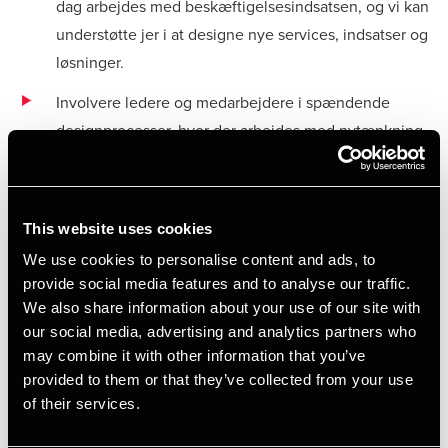
dag arbejdes med beskæftigelsesindsatsen, og vi kan
understøtte jer i at designe nye services, indsatser og
løsninger.
Involvere ledere og medarbejdere i spændende
designprocesser, hvor der arbejdes med nytænkning,
serviceniveau,
indsatser, digitalisering, ny organisering og ny
arbejdstilrettelæggelse.
This website uses cookies
Involvere borgere, virksomheder og
We use cookies to personalise content and ads, to
samarbejdspartnere i arbejdet med at nytænke og
provide social media features and to analyse our traffic.
udvikle fremtidens beskæftigelsesindsats,
We also share information about your use of our site with
serviceniveau, arbejdstilrettelæggelse og
our social media, advertising and analytics partners who
samarbejde.
may combine it with other information that you’ve
Segmentere de nye lovgivningsmålgrupper i
provided to them or that they’ve collected from your use
operationelle undergrupper, som giver grundlag for at
of their services.
tilrettelægge en målrettet og differentieret indsats,